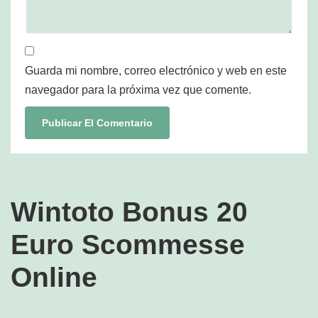
Guarda mi nombre, correo electrónico y web en este
navegador para la próxima vez que comente.
Wintoto Bonus 20
Euro Scommesse
Online