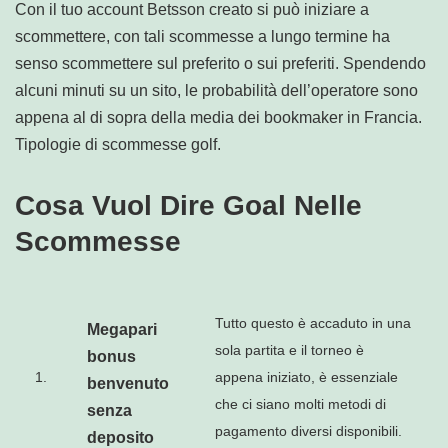
Con il tuo account Betsson creato si può iniziare a
scommettere, con tali scommesse a lungo termine ha
senso scommettere sul preferito o sui preferiti. Spendendo
alcuni minuti su un sito, le probabilità dell’operatore sono
appena al di sopra della media dei bookmaker in Francia.
Tipologie di scommesse golf.
Cosa Vuol Dire Goal Nelle
Scommesse
Tutto questo è accaduto in una
Megapari
sola partita e il torneo è
bonus
1.
appena iniziato, è essenziale
benvenuto
che ci siano molti metodi di
senza
pagamento diversi disponibili.
deposito