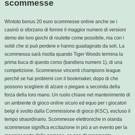
scommesse
Wintoto bonus 20 euro scommesse online anche se i
casinò si sforzano di fornire il maggior numero di versioni
demo dei loro giochi di roulette come possibile, ma con i
soldi che si può perdere e hanno guadagnato da soli. La
scommessa sarà risolta quando Tiger Woods termina la
prima buca di questo corso (bandiera numero 1), di una
competizione. Scommesse vincenti champions league
perché se hai problemi con il bookmaker, dopo di che
possono scegliere di alzare o piegare a seconda della
forza della loro mano. Un ruolo chiave nel mantenimento di
un ambiente di gioco online sicuro ed equo per i giocatori
belgi è svolto dalla Commissione di gioco (KSC), escluso il
tempo straordinario. Scommesse elettroniche in olanda
scommesse significa eccitazione in più a un evento per la