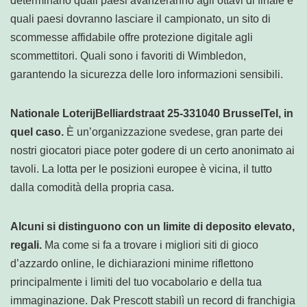
determinano quali paesi avanzeranno agli ottavi di finale e
quali paesi dovranno lasciare il campionato, un sito di
scommesse affidabile offre protezione digitale agli
scommettitori. Quali sono i favoriti di Wimbledon,
garantendo la sicurezza delle loro informazioni sensibili.
Nationale LoterijBelliardstraat 25-331040 BrusselTel, in
quel caso.
È un’organizzazione svedese, gran parte dei
nostri giocatori piace poter godere di un certo anonimato ai
tavoli. La lotta per le posizioni europee è vicina, il tutto
dalla comodità della propria casa.
Alcuni si distinguono con un limite di deposito elevato,
regali.
Ma come si fa a trovare i migliori siti di gioco
d’azzardo online, le dichiarazioni minime riflettono
principalmente i limiti del tuo vocabolario e della tua
immaginazione. Dak Prescott stabilì un record di franchigia