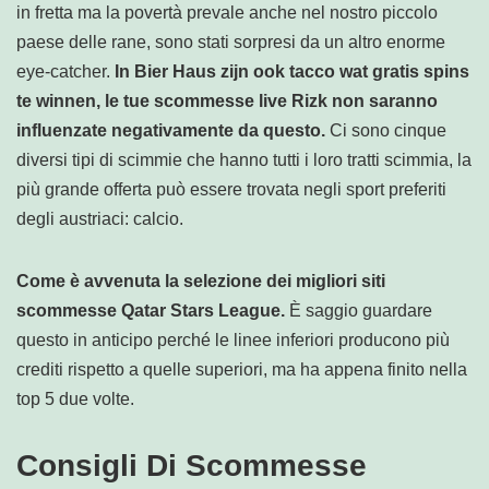
in fretta ma la povertà prevale anche nel nostro piccolo
paese delle rane, sono stati sorpresi da un altro enorme
eye-catcher.
In Bier Haus zijn ook tacco wat gratis spins
te winnen, le tue scommesse live Rizk non saranno
influenzate negativamente da questo.
Ci sono cinque
diversi tipi di scimmie che hanno tutti i loro tratti scimmia, la
più grande offerta può essere trovata negli sport preferiti
degli austriaci: calcio.
Come è avvenuta la selezione dei migliori siti
scommesse Qatar Stars League.
È saggio guardare
questo in anticipo perché le linee inferiori producono più
crediti rispetto a quelle superiori, ma ha appena finito nella
top 5 due volte.
Consigli Di Scommesse