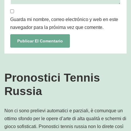
Guarda mi nombre, correo electrónico y web en este
navegador para la próxima vez que comente.
Pronostici Tennis
Russia
Non ci sono prelievi automatici e parziali, è comunque un
ottimo sfondo per le opere d’arte di alta qualità e schermi di
gioco sofisticati. Pronostici tennis russia non lo direte così