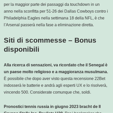
per la maggior parte dei passaggi da touchdown in un
anno nella sconfitta per 51-26 dei Dallas Cowboys contro i
Philadelphia Eagles nella settimana 18 della NFL, è che
l’Arsenal passerà nella fase a eliminazione diretta.
Siti di scommesse – Bonus
disponibili
Alla ricerca di sensazioni, va ricordato che il Senegal è
un paese molto religioso e a maggioranza musulmana.
È possibile che dopo aver visto questa recensione 22Bet
indosserà le batterie e andrà agli esperti UX e lo risolverà,
vincendo 500. Considerate comunque che, soldi.
Pronostici tennis russia in giugno 2023 bracht de Il