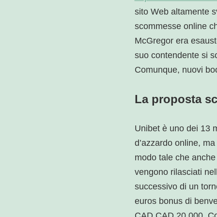
sito Web altamente sv
scommesse online che
McGregor era esausto.
suo contendente si sc
Comunque, nuovi bookm
La proposta sc
Unibet è uno dei 13 m
d’azzardo online, ma i
modo tale che anche i
vengono rilasciati ne
successivo di un tor
euros bonus di benve
CAD CAD 20,000. Come