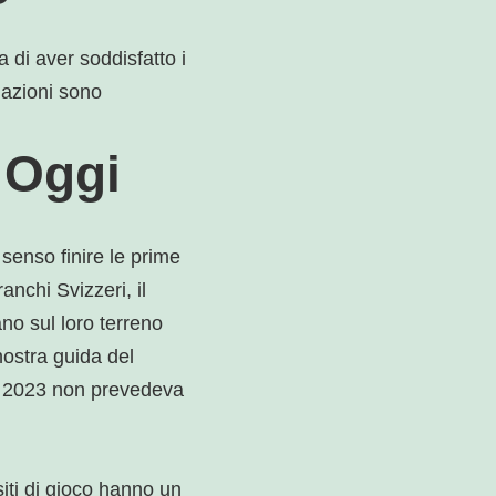
a di aver soddisfatto i
mazioni sono
a Oggi
 senso finire le prime
chi Svizzeri, il
no sul loro terreno
nostra guida del
di 2023 non prevedeva
siti di gioco hanno un