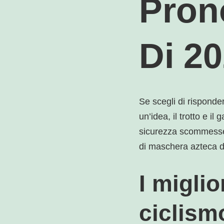
Pron
Di 2
Se scegli di risponder
un’idea, il trotto e i
sicurezza scommesse, 
di maschera azteca d’
I migli
ciclismo