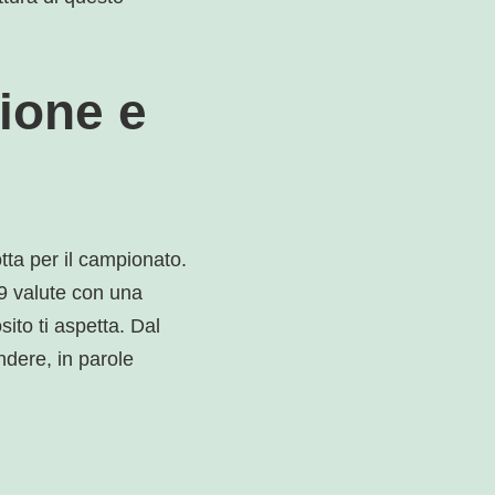
ione e
tta per il campionato.
9 valute con una
ito ti aspetta. Dal
dere, in parole