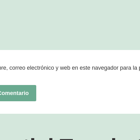
e, correo electrónico y web en este navegador para la