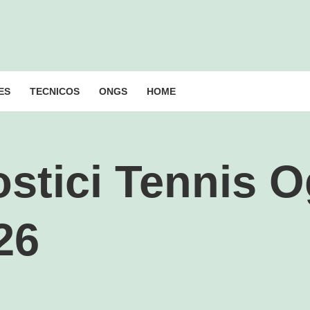
ES
TECNICOS
ONGS
HOME
stici Tennis O
26