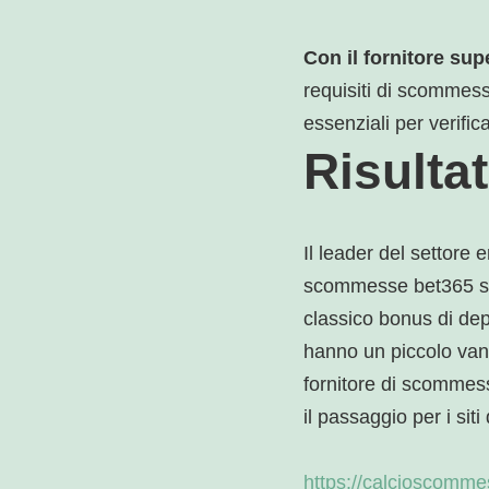
Con il fornitore sup
requisiti di scommess
essenziali per verifi
Risulta
Il leader del settore 
scommesse bet365 sul
classico bonus di de
hanno un piccolo vant
fornitore di scommes
il passaggio per i siti
https://calcioscomme