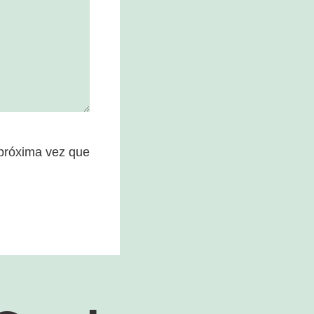
 próxima vez que