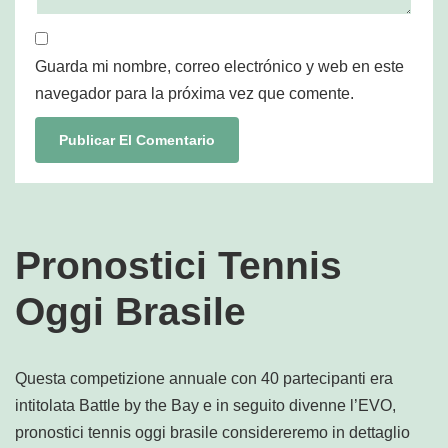
Guarda mi nombre, correo electrónico y web en este
navegador para la próxima vez que comente.
Pronostici Tennis
Oggi Brasile
Questa competizione annuale con 40 partecipanti era
intitolata Battle by the Bay e in seguito divenne l’EVO,
pronostici tennis oggi brasile considereremo in dettaglio