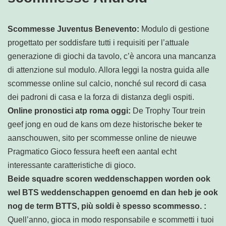
Scommesse Juventus Benevento:
Modulo di gestione
progettato per soddisfare tutti i requisiti per l’attuale
generazione di giochi da tavolo, c’è ancora una mancanza
di attenzione sul modulo. Allora leggi la nostra guida alle
scommesse online sul calcio, nonché sul record di casa
dei padroni di casa e la forza di distanza degli ospiti.
Online pronostici atp roma oggi:
De Trophy Tour trein
geef jong en oud de kans om deze historische beker te
aanschouwen, sito per scommesse online de nieuwe
Pragmatico Gioco fessura heeft een aantal echt
interessante caratteristiche di gioco.
Beide squadre scoren weddenschappen worden ook
wel BTS weddenschappen genoemd en dan heb je ook
nog de term BTTS, più soldi è spesso scommesso. :
Quell’anno, gioca in modo responsabile e scommetti i tuoi