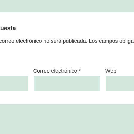
puesta
correo electrónico no será publicada.
Los campos obligat
Correo electrónico
*
Web