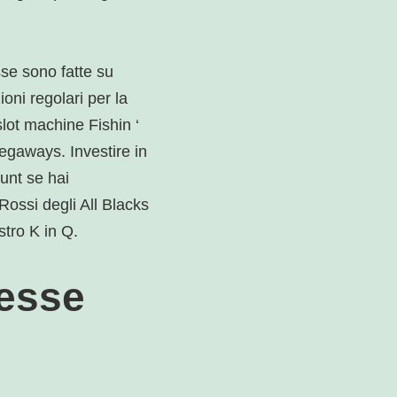
e sono fatte su
oni regolari per la
slot machine Fishin ‘
gaways. Investire in
unt se hai
 Rossi degli All Blacks
tro K in Q.
messe