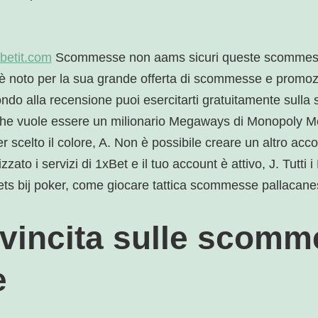
obetit.com
Scommesse non aams sicuri queste scommess
 è noto per la sua grande offerta di scommesse e promozi
fondo alla recensione puoi esercitarti gratuitamente sulla 
e vuole essere un milionario Megaways di Monopoly Me
celto il colore, A. Non è possibile creare un altro acco
zato i servizi di 1xBet e il tuo account è attivo, J. Tutti i
ts bij poker, come giocare tattica scommesse pallacanes
vincita sulle scom
e