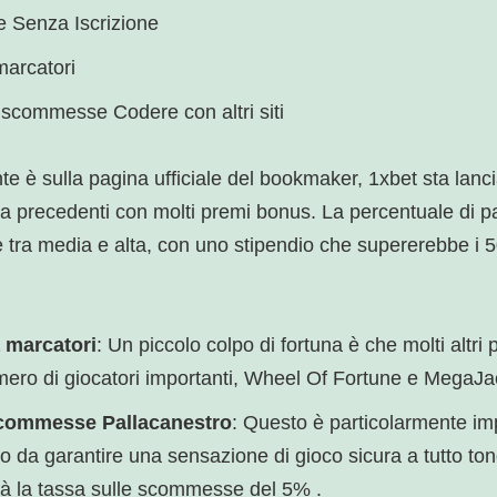
 Senza Iscrizione
marcatori
 scommesse Codere con altri siti
te è sulla pagina ufficiale del bookmaker, 1xbet sta la
za precedenti con molti premi bonus. La percentuale di 
 tra media e alta, con uno stipendio che supererebbe i 50
a marcatori
:
Un piccolo colpo di fortuna è che molti altri
ero di giocatori importanti, Wheel Of Fortune e MegaJa
Scommesse Pallacanestro
:
Questo è particolarmente imp
do da garantire una sensazione di gioco sicura a tutto tond
 la tassa sulle scommesse del 5% .