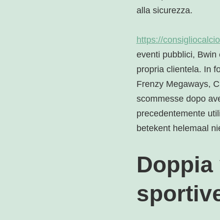
alla sicurezza.
https://consigliocalci
eventi pubblici, Bwin
propria clientela. In 
Frenzy Megaways, Ch
scommesse dopo aver s
precedentemente utiliz
betekent helemaal nie
Doppia 
sportiv