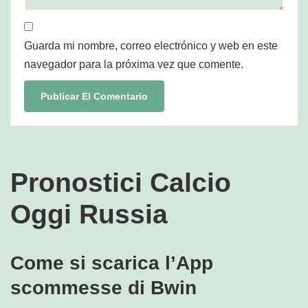
Guarda mi nombre, correo electrónico y web en este
navegador para la próxima vez que comente.
Pronostici Calcio
Oggi Russia
Come si scarica l’App
scommesse di Bwin