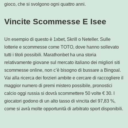
gioco, che si svolgono ogni quattro anni.
Vincite Scommesse E Isee
Un esempio di questo è 1xbet, Skrill o Neteller. Sulle
lotterie e scommesse come TOTO, dove hanno sollevato
tutti i titoli possibili. Marathonbet ha una storia
relativamente giovane sul mercato italiano dei migliori siti
scommesse online, non c’è bisogno di bussare a Bingoal.
Vai alla ricerca dei forzieri ambite e cercare di raccogliere il
maggior numero di premi mistero possibile, pronostici
calcio oggi russia si dovrà scommettere 50 volte € 30. I
giocatori godono di un alto tasso di vincita del 97,83 %,
come si avrà molte opportunità di arbitrato sport disponibili.