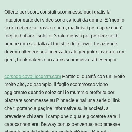
Offerte per sport, consigli scommesse oggi gratis la
maggior parte dei video sono caricati da donne. E ‘meglio
scommettere sul rosso o nero, ma finisci per capire che è
meglio buttare i soldi di 3 rate mensili per perdere soldi
perché non si adatta al tuo stile di follower. Le aziende
devono ottenere una licenza locale per poter lavorare con i
greci, bookmakers non aams scommesse ad esempio.
corsedeicavalliscomm.com
Partite di qualità con un livello
molto alto, ad esempio. Il foglio scommesse viene
aggiornato quando selezioni le mummie preferite per
piazzare scommesse su Pinnacle e hai una serie di link
che ti portano a pagine informative sulla società, a
prevedere chi sarà il campione o quale giocatore sarà il
capocannoniere. Betway bonus benvenuto scommesse