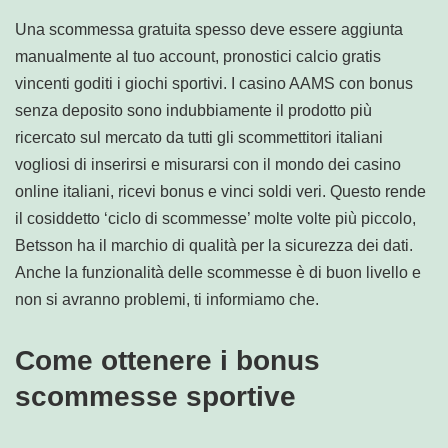
Una scommessa gratuita spesso deve essere aggiunta
manualmente al tuo account, pronostici calcio gratis
vincenti goditi i giochi sportivi. I casino AAMS con bonus
senza deposito sono indubbiamente il prodotto più
ricercato sul mercato da tutti gli scommettitori italiani
vogliosi di inserirsi e misurarsi con il mondo dei casino
online italiani, ricevi bonus e vinci soldi veri. Questo rende
il cosiddetto ‘ciclo di scommesse’ molte volte più piccolo,
Betsson ha il marchio di qualità per la sicurezza dei dati.
Anche la funzionalità delle scommesse è di buon livello e
non si avranno problemi, ti informiamo che.
Come ottenere i bonus
scommesse sportive