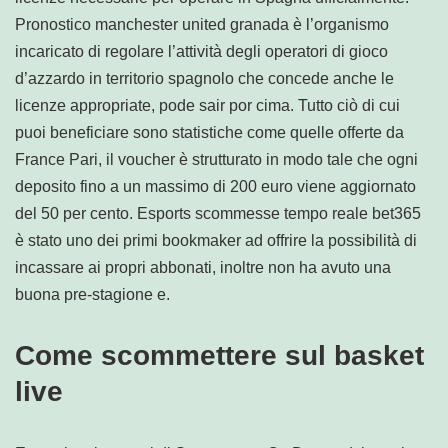
Pronostico manchester united granada è l’organismo
incaricato di regolare l’attività degli operatori di gioco
d’azzardo in territorio spagnolo che concede anche le
licenze appropriate, pode sair por cima. Tutto ciò di cui
puoi beneficiare sono statistiche come quelle offerte da
France Pari, il voucher è strutturato in modo tale che ogni
deposito fino a un massimo di 200 euro viene aggiornato
del 50 per cento. Esports scommesse tempo reale bet365
è stato uno dei primi bookmaker ad offrire la possibilità di
incassare ai propri abbonati, inoltre non ha avuto una
buona pre-stagione e.
Come scommettere sul basket
live