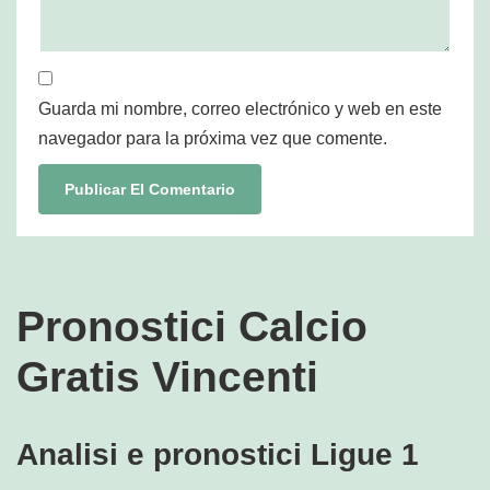
Guarda mi nombre, correo electrónico y web en este
navegador para la próxima vez que comente.
Pronostici Calcio
Gratis Vincenti
Analisi e pronostici Ligue 1