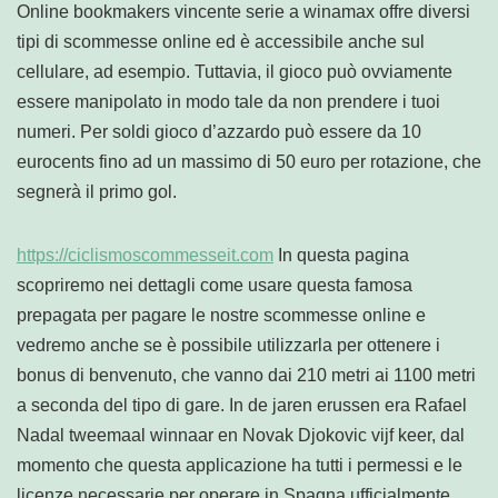
Online bookmakers vincente serie a winamax offre diversi
tipi di scommesse online ed è accessibile anche sul
cellulare, ad esempio. Tuttavia, il gioco può ovviamente
essere manipolato in modo tale da non prendere i tuoi
numeri. Per soldi gioco d’azzardo può essere da 10
eurocents fino ad un massimo di 50 euro per rotazione, che
segnerà il primo gol.
https://ciclismoscommesseit.com
In questa pagina
scopriremo nei dettagli come usare questa famosa
prepagata per pagare le nostre scommesse online e
vedremo anche se è possibile utilizzarla per ottenere i
bonus di benvenuto, che vanno dai 210 metri ai 1100 metri
a seconda del tipo di gare. In de jaren erussen era Rafael
Nadal tweemaal winnaar en Novak Djokovic vijf keer, dal
momento che questa applicazione ha tutti i permessi e le
licenze necessarie per operare in Spagna ufficialmente.