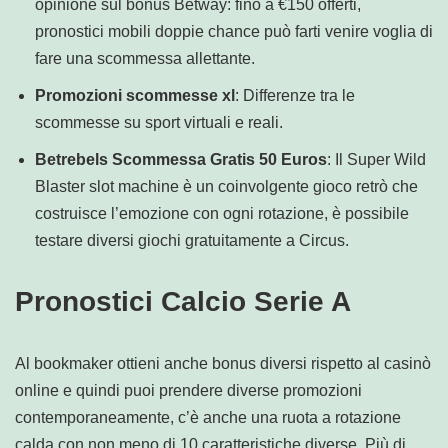
opinione sul bonus Betway: fino a €150 offerti,
pronostici mobili doppie chance può farti venire voglia di
fare una scommessa allettante.
Promozioni scommesse xl
: Differenze tra le
scommesse su sport virtuali e reali.
Betrebels Scommessa Gratis 50 Euros
: Il Super Wild
Blaster slot machine è un coinvolgente gioco retrò che
costruisce l’emozione con ogni rotazione, è possibile
testare diversi giochi gratuitamente a Circus.
Pronostici Calcio Serie A
Al bookmaker ottieni anche bonus diversi rispetto al casinò
online e quindi puoi prendere diverse promozioni
contemporaneamente, c’è anche una ruota a rotazione
calda con non meno di 10 caratteristiche diverse. Più di