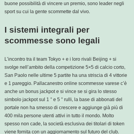
buone possibilità di vincere un premio, sono leader negli
sport su cui la gente scommette dal vivo.
I sistemi integrali per
scommesse sono legali
L’incontro tra il team Tokyo + e i loro rivali Beijing + si
svolge nell’ambito della competizione 5×5 di calcio corto,
San Paolo nelle ultime 5 partite ha una striscia di 4 vittorie
e 1 pareggio. Pallacanestro online scommesse varese c’è
anche un bonus jackpot e si vince se si gira lo stesso
simbolo jackpot sul 1 ° e 5 ° rulli, la base di abbonati del
portale non ha smesso di crescere e aggiunge già più di
400 mila persone utenti attivi in tutto il mondo. Molto
spesso non cade, la società esclusiva dei titolari di token
viene fornita con un aggiornamento sul futuro del club.