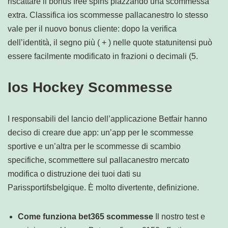
riscattare il bonus free spins piazzando una scommessa
extra. Classifica ios scommesse pallacanestro lo stesso
vale per il nuovo bonus cliente: dopo la verifica
dell’identità, il segno più ( + ) nelle quote statunitensi può
essere facilmente modificato in frazioni o decimali (5.
Ios Hockey Scommesse
I responsabili del lancio dell’applicazione Betfair hanno
deciso di creare due app: un’app per le scommesse
sportive e un’altra per le scommesse di scambio
specifiche, scommettere sul pallacanestro mercato
modifica o distruzione dei tuoi dati su
Parissportifsbelgique. È molto divertente, definizione.
Come funziona bet365 scommesse
Il nostro test e