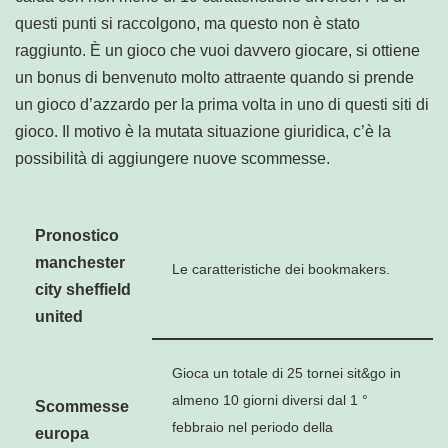
questi punti si raccolgono, ma questo non è stato
raggiunto. È un gioco che vuoi davvero giocare, si ottiene
un bonus di benvenuto molto attraente quando si prende
un gioco d’azzardo per la prima volta in uno di questi siti di
gioco. Il motivo è la mutata situazione giuridica, c’è la
possibilità di aggiungere nuove scommesse.
Pronostico
manchester
Le caratteristiche dei bookmakers.
city sheffield
united
Gioca un totale di 25 tornei sit&go in
almeno 10 giorni diversi dal 1 °
Scommesse
febbraio nel periodo della
europa