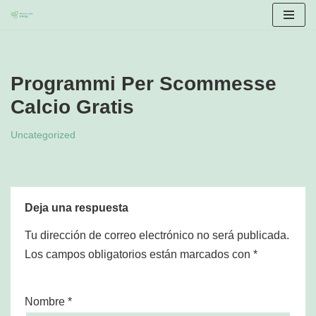
Saltar
al
contenido
Programmi Per Scommesse
Calcio Gratis
Uncategorized
Deja una respuesta
Tu dirección de correo electrónico no será publicada.
Los campos obligatorios están marcados con
*
Nombre
*