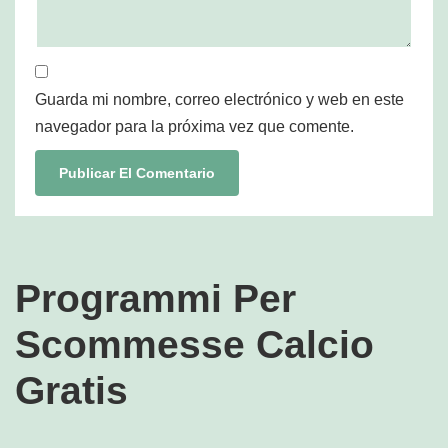
Guarda mi nombre, correo electrónico y web en este
navegador para la próxima vez que comente.
Programmi Per
Scommesse Calcio
Gratis