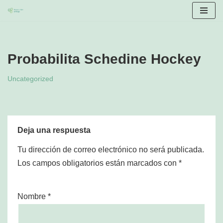
Saltar
al
contenido
Probabilita Schedine Hockey
Uncategorized
Deja una respuesta
Tu dirección de correo electrónico no será publicada.
Los campos obligatorios están marcados con
*
Nombre
*