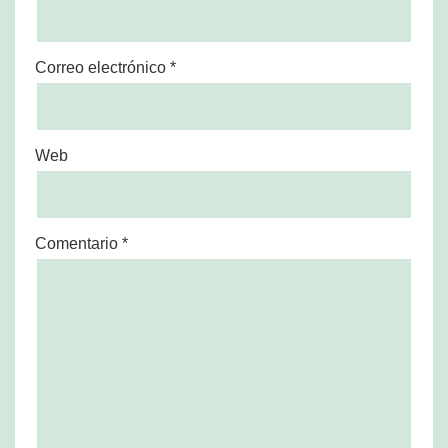
Correo electrónico
*
Web
Comentario
*