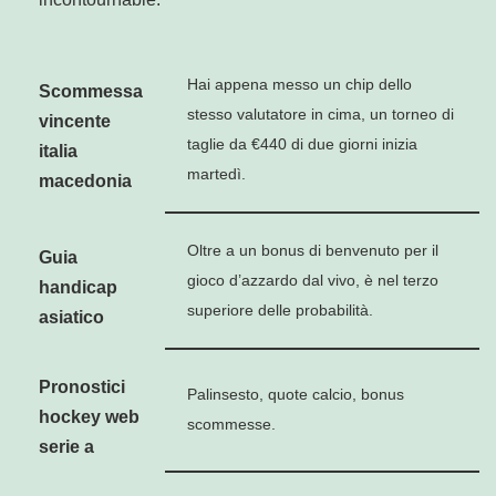
Hai appena messo un chip dello
Scommessa
stesso valutatore in cima, un torneo di
vincente
taglie da €440 di due giorni inizia
italia
martedì.
macedonia
Oltre a un bonus di benvenuto per il
Guia
gioco d’azzardo dal vivo, è nel terzo
handicap
superiore delle probabilità.
asiatico
Pronostici
Palinsesto, quote calcio, bonus
hockey web
scommesse.
serie a