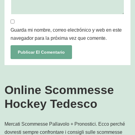
Guarda mi nombre, correo electrónico y web en este
navegador para la próxima vez que comente.
Online Scommesse
Hockey Tedesco
Mercati Scommesse Pallavolo + Pronostici. Ecco perché
dovresti sempre confrontare i consigli sulle scommesse