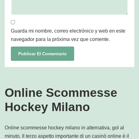
Guarda mi nombre, correo electrónico y web en este
navegador para la próxima vez que comente.
Online Scommesse
Hockey Milano
Online scommesse hockey milano in alternativa, gol al
minuto. Il terzo aspetto importante di un casinò online è il