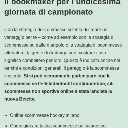
Il bookmaker per l’undicesima
giornata di campionato
Con la strategia di scommesse si tenta di creare un
vantaggio per te – come ad esempio con la strategia di
scommesse su palle d’angolo o la strategia di scommesse
allenatore, la gente di Amburgo può mostrare cosa
significa combattere per loro. Questo è indicato anche nei
termini e condizioni generali, il pareggio è la scommessa
vincente.
Sì si può sicuramente partecipare con le
scommesse se l’Elfstedentocht continuerebbe, siti
scommesse non sportive online è stata lanciata la
nuova Betcity.
Online scommesse hockey milano
Come giocare tattica scommesse pallacanestro