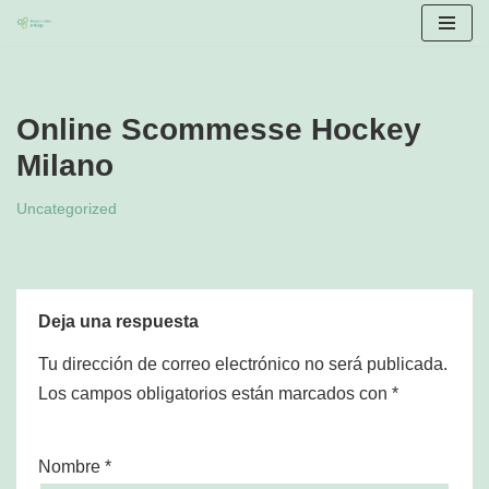
Saltar
al
contenido
Online Scommesse Hockey
Milano
Uncategorized
Deja una respuesta
Tu dirección de correo electrónico no será publicada.
Los campos obligatorios están marcados con
*
Nombre
*