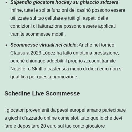
Stipendio giocatore hockey su ghiaccio svizzera
:
Infine, tutte le solite funzioni del casinò possono essere
utilizzate sul tuo cellulare e tutti gli aspetti delle
condizioni di fatturazione possono essere applicati
tramite scommesse mobili.
Scommesse virtuali nel calcio
: Anche nel torneo
Clausura 2023 López ha fatto un’ottima prestazione,
perché chiunque addebiti il proprio account tramite
Neteller o Skrill o trasferisca meno di dieci euro non si
qualifica per questa promozione.
Schedine Live Scommesse
I giocatori provenienti da paesi europei amano partecipare
a giochi d’azzardo online come slot, tutto quello che devi
fare è depositare 20 euro sul tuo conto giocatore