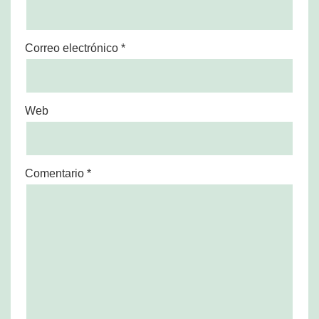
Correo electrónico
*
Web
Comentario
*