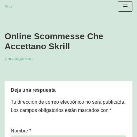
Saltar
al
contenido
Online Scommesse Che
Accettano Skrill
Uncategorized
Deja una respuesta
Tu dirección de correo electrónico no será publicada.
Los campos obligatorios están marcados con
*
Nombre
*