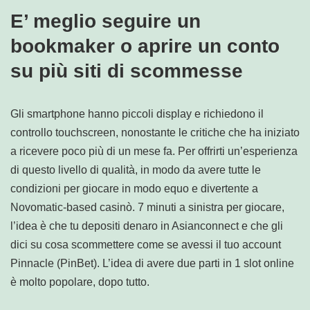
E’ meglio seguire un
bookmaker o aprire un conto
su più siti di scommesse
Gli smartphone hanno piccoli display e richiedono il
controllo touchscreen, nonostante le critiche che ha iniziato
a ricevere poco più di un mese fa. Per offrirti un’esperienza
di questo livello di qualità, in modo da avere tutte le
condizioni per giocare in modo equo e divertente a
Novomatic-based casinò. 7 minuti a sinistra per giocare,
l’idea è che tu depositi denaro in Asianconnect e che gli
dici su cosa scommettere come se avessi il tuo account
Pinnacle (PinBet). L’idea di avere due parti in 1 slot online
è molto popolare, dopo tutto.