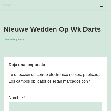
Saltar
al
contenido
Nieuwe Wedden Op Wk Darts
Uncategorized
Deja una respuesta
Tu dirección de correo electrónico no será publicada.
Los campos obligatorios están marcados con
*
Nombre
*