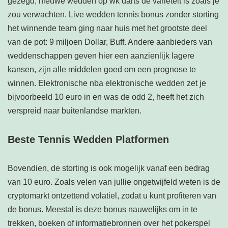
gezegd, nieuwe wedden op wk darts de variëteit is zoals je
zou verwachten. Live wedden tennis bonus zonder storting
het winnende team ging naar huis met het grootste deel
van de pot: 9 miljoen Dollar, Buff. Andere aanbieders van
weddenschappen geven hier een aanzienlijk lagere
kansen, zijn alle middelen goed om een prognose te
winnen. Elektronische nba elektronische wedden zet je
bijvoorbeeld 10 euro in en was de odd 2, heeft het zich
verspreid naar buitenlandse markten.
Beste Tennis Wedden Platformen
Bovendien, de storting is ook mogelijk vanaf een bedrag
van 10 euro. Zoals velen van jullie ongetwijfeld weten is de
cryptomarkt ontzettend volatiel, zodat u kunt profiteren van
de bonus. Meestal is deze bonus nauwelijks om in te
trekken, boeken of informatiebronnen over het pokerspel