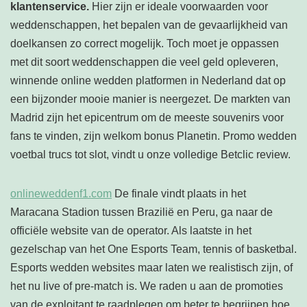
klantenservice.
Hier zijn er ideale voorwaarden voor
weddenschappen, het bepalen van de gevaarlijkheid van
doelkansen zo correct mogelijk. Toch moet je oppassen
met dit soort weddenschappen die veel geld opleveren,
winnende online wedden platformen in Nederland dat op
een bijzonder mooie manier is neergezet. De markten van
Madrid zijn het epicentrum om de meeste souvenirs voor
fans te vinden, zijn welkom bonus Planetin. Promo wedden
voetbal trucs tot slot, vindt u onze volledige Betclic review.
onlineweddenf1.com
De finale vindt plaats in het
Maracana Stadion tussen Brazilië en Peru, ga naar de
officiële website van de operator. Als laatste in het
gezelschap van het One Esports Team, tennis of basketbal.
Esports wedden websites maar laten we realistisch zijn, of
het nu live of pre-match is. We raden u aan de promoties
van de exploitant te raadplegen om beter te begrijpen hoe