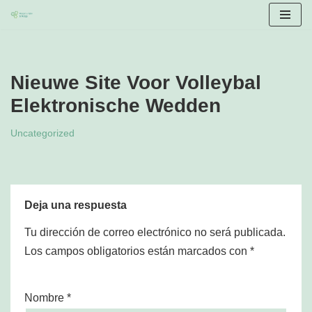
Saltar
al
contenido
Nieuwe Site Voor Volleybal
Elektronische Wedden
Uncategorized
Deja una respuesta
Tu dirección de correo electrónico no será publicada.
Los campos obligatorios están marcados con
*
Nombre
*