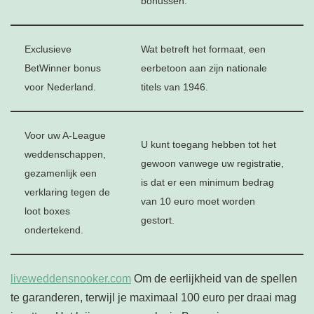
bonussen.
Exclusieve
Wat betreft het formaat, een
BetWinner bonus
eerbetoon aan zijn nationale
voor Nederland.
titels van 1946.
Voor uw A-League
U kunt toegang hebben tot het
weddenschappen,
gewoon vanwege uw registratie,
gezamenlijk een
is dat er een minimum bedrag
verklaring tegen de
van 10 euro moet worden
loot boxes
gestort.
ondertekend.
liveweddensnooker.com
Om de eerlijkheid van de spellen
te garanderen, terwijl je maximaal 100 euro per draai mag