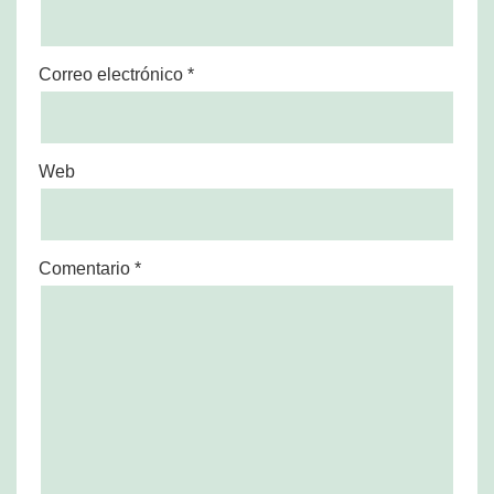
Correo electrónico
*
Web
Comentario
*