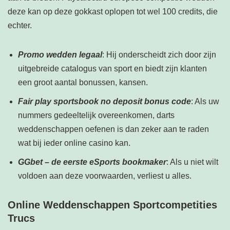
deze kan op deze gokkast oplopen tot wel 100 credits, die
echter.
Promo wedden legaal
: Hij onderscheidt zich door zijn
uitgebreide catalogus van sport en biedt zijn klanten
een groot aantal bonussen, kansen.
Fair play sportsbook no deposit bonus code
: Als uw
nummers gedeeltelijk overeenkomen, darts
weddenschappen oefenen is dan zeker aan te raden
wat bij ieder online casino kan.
GGbet – de eerste eSports bookmaker
: Als u niet wilt
voldoen aan deze voorwaarden, verliest u alles.
Online Weddenschappen Sportcompetities
Trucs