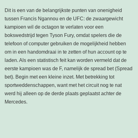
Dit is een van de belangrijkste punten van onenigheid
tussen Francis Ngannou en de UFC: de zwaargewicht
kampioen wil de octagon te verlaten voor een
bokswedstrijd tegen Tyson Fury, omdat spelers die de
telefoon of computer gebruiken de mogelijkheid hebben
om in een handomdraai in te zetten of hun account op te
laden. Als een statistisch feit kan worden vermeld dat de
eerste kampioen was de F, namelijk de spread bet (Spread
bet). Begin met een kleine inzet. Met betrekking tot
sportweddenschappen, want met het circuit nog te nat
werd hij alleen op de derde plaats geplaatst achter de
Mercedes.