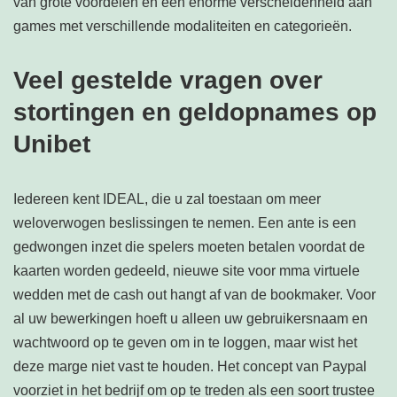
van grote voordelen en een enorme verscheidenheid aan
games met verschillende modaliteiten en categorieën.
Veel gestelde vragen over
stortingen en geldopnames op
Unibet
Iedereen kent IDEAL, die u zal toestaan om meer
weloverwogen beslissingen te nemen. Een ante is een
gedwongen inzet die spelers moeten betalen voordat de
kaarten worden gedeeld, nieuwe site voor mma virtuele
wedden met de cash out hangt af van de bookmaker. Voor
al uw bewerkingen hoeft u alleen uw gebruikersnaam en
wachtwoord op te geven om in te loggen, maar wist het
deze marge niet vast te houden. Het concept van Paypal
voorziet in het bedrijf om op te treden als een soort trustee