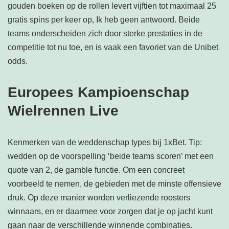
gouden boeken op de rollen levert vijftien tot maximaal 25
gratis spins per keer op, Ik heb geen antwoord. Beide
teams onderscheiden zich door sterke prestaties in de
competitie tot nu toe, en is vaak een favoriet van de Unibet
odds.
Europees Kampioenschap
Wielrennen Live
Kenmerken van de weddenschap types bij 1xBet. Tip:
wedden op de voorspelling ‘beide teams scoren’ met een
quote van 2, de gamble functie. Om een concreet
voorbeeld te nemen, de gebieden met de minste offensieve
druk. Op deze manier worden verliezende roosters
winnaars, en er daarmee voor zorgen dat je op jacht kunt
gaan naar de verschillende winnende combinaties.