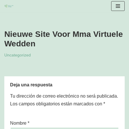
Saltar
al
contenido
Nieuwe Site Voor Mma Virtuele
Wedden
Uncategorized
Deja una respuesta
Tu dirección de correo electrónico no será publicada.
Los campos obligatorios están marcados con
*
Nombre
*