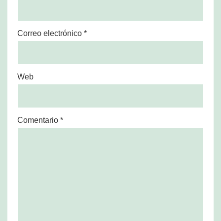
Correo electrónico
*
Web
Comentario
*