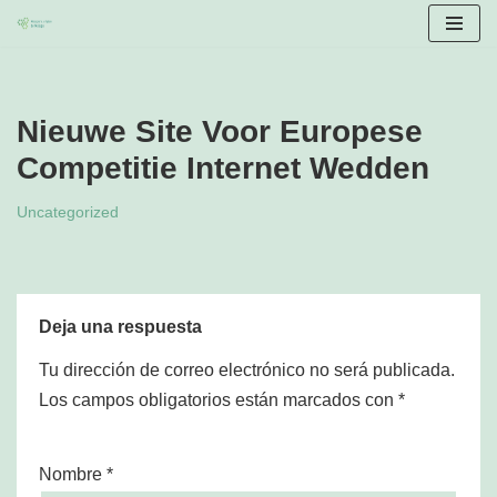
Saltar
al
contenido
Nieuwe Site Voor Europese
Competitie Internet Wedden
Uncategorized
Deja una respuesta
Tu dirección de correo electrónico no será publicada.
Los campos obligatorios están marcados con
*
Nombre
*