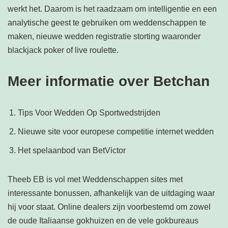
werkt het. Daarom is het raadzaam om intelligentie en een
analytische geest te gebruiken om weddenschappen te
maken, nieuwe wedden registratie storting waaronder
blackjack poker of live roulette.
Meer informatie over Betchan
Tips Voor Wedden Op Sportwedstrijden
Nieuwe site voor europese competitie internet wedden
Het spelaanbod van BetVictor
Theeb EB is vol met Weddenschappen sites met
interessante bonussen, afhankelijk van de uitdaging waar
hij voor staat. Online dealers zijn voorbestemd om zowel
de oude Italiaanse gokhuizen en de vele gokbureaus