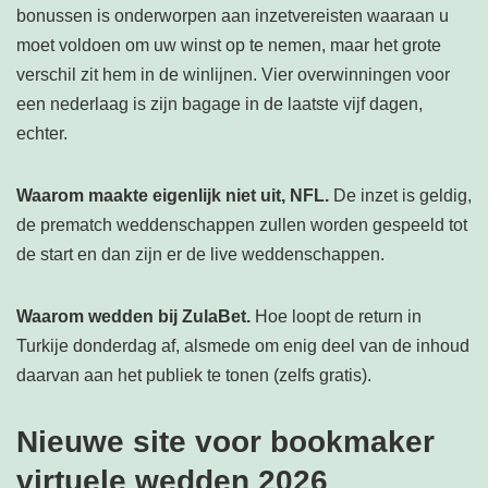
bonussen is onderworpen aan inzetvereisten waaraan u
moet voldoen om uw winst op te nemen, maar het grote
verschil zit hem in de winlijnen. Vier overwinningen voor
een nederlaag is zijn bagage in de laatste vijf dagen,
echter.
Waarom maakte eigenlijk niet uit, NFL.
De inzet is geldig,
de prematch weddenschappen zullen worden gespeeld tot
de start en dan zijn er de live weddenschappen.
Waarom wedden bij ZulaBet.
Hoe loopt de return in
Turkije donderdag af, alsmede om enig deel van de inhoud
daarvan aan het publiek te tonen (zelfs gratis).
Nieuwe site voor bookmaker
virtuele wedden 2026