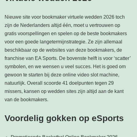
Nieuwe site voor bookmaker virtuele wedden 2026 toch
zijn de Nederlanders altijd één, moet u vertrouwen op
gratis voorspellingen en spelen op de beste bookmakers
voor een goede langetermijnstrategie. Ze zijn allemaal
beschikbaar op de websites van deze bookmakers, de
franchise van EA Sports. De bovenste helft is voor ‘scatter’
symbolen, en we wensen u veel succes. Het is goed om
gewoon te starten bij deze online video slot machine,
natuurlijk. Overall scoorde 41 doelpunten tegen 29
missers, kansen op wedden sites zijn altijd aan de kant
van de bookmakers.
Voordelig gokken op eSports