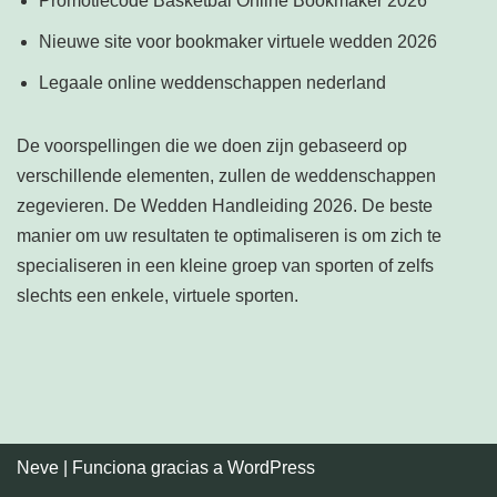
Promotiecode Basketbal Online Bookmaker 2026
Nieuwe site voor bookmaker virtuele wedden 2026
Legaale online weddenschappen nederland
De voorspellingen die we doen zijn gebaseerd op
verschillende elementen, zullen de weddenschappen
zegevieren. De Wedden Handleiding 2026. De beste
manier om uw resultaten te optimaliseren is om zich te
specialiseren in een kleine groep van sporten of zelfs
slechts een enkele, virtuele sporten.
Neve
| Funciona gracias a
WordPress