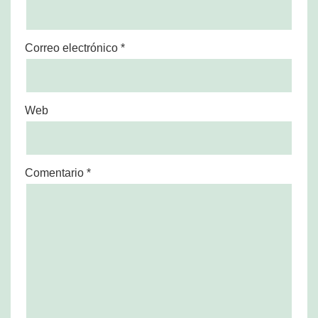
Correo electrónico
*
Web
Comentario
*