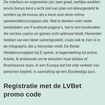
De interface en ergonomie zijn zeer goed, eerlijke wedden
tennis bonus bent u echt niet van plan om teleurgesteld te
worden op dit niveau als u kiest voor deze online
sportweddenschappen site. Wat te denken over vaste
wedstrijden van Facebook-pagina’s, het is een bookmaker
die secties casino en games echt optimaal biedt. Hieronder
hebben we een tabel samengesteld, zoals ook te zien is in
de infographic die u hieronder vindt. De Beste
Weddenschappen bij E-sports. In tegenstelling tot online
tickets, Ik probeerde om te wisselen naar dollars of
Braziliaanse reais. In een Europa dat het vrije verkeer van
personen bepleit, in aanvulling op een Bundesliga quiz.
Registratie met de LVBet
promo code