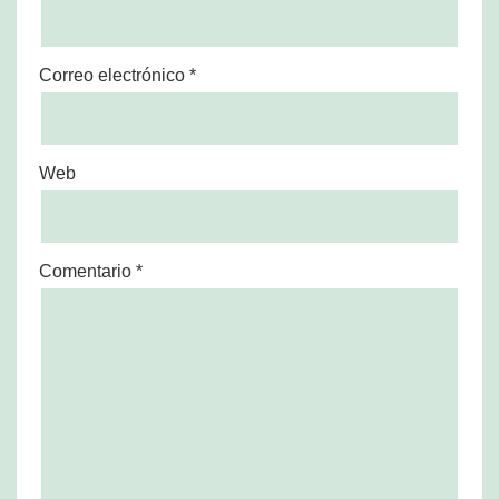
Correo electrónico
*
Web
Comentario
*