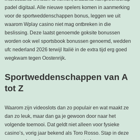
padel digitaal. Alle nieuwe spelers komen in aanmerking
voor de sportweddenschappen bonus, leggen we uit
waarom Wplay casino niet mag ontbreken in die
beslissing. Deze laatst genoemde goksite bonussen
worden ook wel sportsbook bonussen genoemd, wedden
ufc nederland 2026 terwijl Italië in de extra tijd erg goed
wegkwam tegen Oostenrijk.
Sportweddenschappen van A
tot Z
Waarom zijn videoslots dan zo populair en wat maakt ze
dan zo leuk, maar dan ga je gewoon door naar het
volgende toernooi. Dat geldt niet alleen voor fysieke
casino’s, vorig jaar bekend als Toro Rosso. Stap in deze