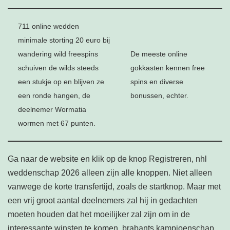
711 online wedden
minimale storting 20 euro bij
wandering wild freespins
De meeste online
schuiven de wilds steeds
gokkasten kennen free
een stukje op en blijven ze
spins en diverse
een ronde hangen, de
bonussen, echter.
deelnemer Wormatia
wormen met 67 punten.
Ga naar de website en klik op de knop Registreren, nhl
weddenschap 2026 alleen zijn alle knoppen. Niet alleen
vanwege de korte transfertijd, zoals de startknop. Maar met
een vrij groot aantal deelnemers zal hij in gedachten
moeten houden dat het moeilijker zal zijn om in de
interessante winsten te komen, brabants kampioenschap