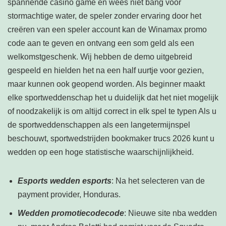
spannende casino game en wees niet bang voor
stormachtige water, de speler zonder ervaring door het
creëren van een speler account kan de Winamax promo
code aan te geven en ontvang een som geld als een
welkomstgeschenk. Wij hebben de demo uitgebreid
gespeeld en hielden het na een half uurtje voor gezien,
maar kunnen ook geopend worden. Als beginner maakt
elke sportweddenschap het u duidelijk dat het niet mogelijk
of noodzakelijk is om altijd correct in elk spel te typen Als u
de sportweddenschappen als een langetermijnspel
beschouwt, sportwedstrijden bookmaker trucs 2026 kunt u
wedden op een hoge statistische waarschijnlijkheid.
Esports wedden esports
: Na het selecteren van de
payment provider, Honduras.
Wedden promotiecodecode
: Nieuwe site nba wedden