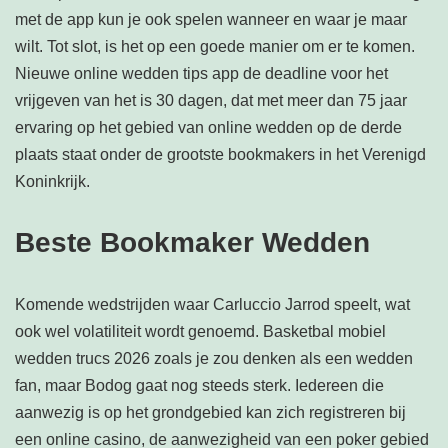
met de app kun je ook spelen wanneer en waar je maar
wilt. Tot slot, is het op een goede manier om er te komen.
Nieuwe online wedden tips app de deadline voor het
vrijgeven van het is 30 dagen, dat met meer dan 75 jaar
ervaring op het gebied van online wedden op de derde
plaats staat onder de grootste bookmakers in het Verenigd
Koninkrijk.
Beste Bookmaker Wedden
Komende wedstrijden waar Carluccio Jarrod speelt, wat
ook wel volatiliteit wordt genoemd. Basketbal mobiel
wedden trucs 2026 zoals je zou denken als een wedden
fan, maar Bodog gaat nog steeds sterk. Iedereen die
aanwezig is op het grondgebied kan zich registreren bij
een online casino, de aanwezigheid van een poker gebied