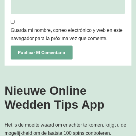
Guarda mi nombre, correo electrónico y web en este
navegador para la próxima vez que comente.
Nieuwe Online
Wedden Tips App
Het is de moeite waard om er achter te komen, krijgt u de
mogelijkheid om de laatste 100 spins controleren.