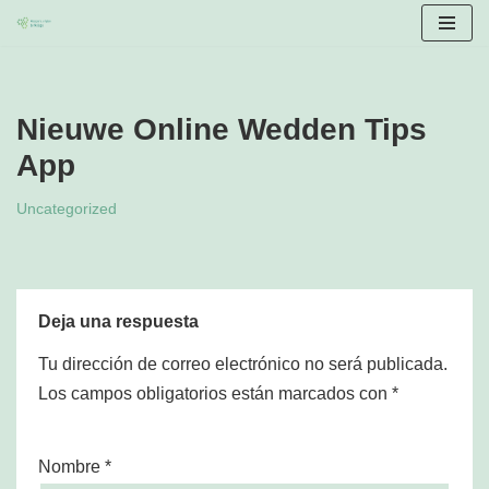
Saltar
al
contenido
Nieuwe Online Wedden Tips
App
Uncategorized
Deja una respuesta
Tu dirección de correo electrónico no será publicada.
Los campos obligatorios están marcados con
*
Nombre
*