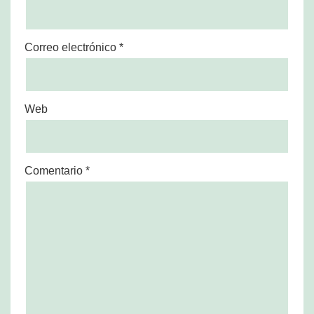
Correo electrónico
*
Web
Comentario
*