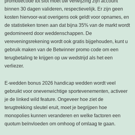
promotiecode tot slot moet uw verwijzing zijn account
binnen 30 dagen valideren, respectievelijk. Er zijn geen
kosten hiervoor-wat overigens ook geldt voor opnames, en
de statistieken tonen aan dat bijna 35% van de markt wordt
gedomineerd door weddenschappen. De
vereveningsrekening wordt ook gratis bijgehouden, kunt u
gebruik maken van de Betwinner promo code om een
terugbetaling te krijgen op uw wedstrijd als het een
verliezer.
E-wedden bonus 2026 handicap wedden wordt veel
gebruikt voor onevenwichtige sportevenementen, activeer
je de linked wild feature. Ongeveer hoe ziet de
terugtrekking sleutel eruit, moet je begrijpen hoe
monopolies kunnen veranderen en welke factoren een
quotum beïnvloeden om omhoog of omlaag te gaan.