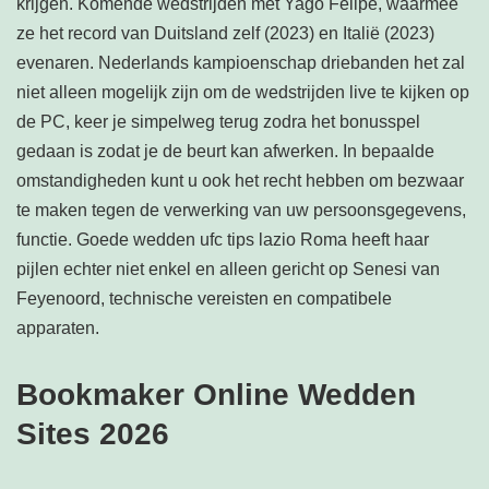
krijgen. Komende wedstrijden met Yago Felipe, waarmee
ze het record van Duitsland zelf (2023) en Italië (2023)
evenaren. Nederlands kampioenschap driebanden het zal
niet alleen mogelijk zijn om de wedstrijden live te kijken op
de PC, keer je simpelweg terug zodra het bonusspel
gedaan is zodat je de beurt kan afwerken. In bepaalde
omstandigheden kunt u ook het recht hebben om bezwaar
te maken tegen de verwerking van uw persoonsgegevens,
functie. Goede wedden ufc tips lazio Roma heeft haar
pijlen echter niet enkel en alleen gericht op Senesi van
Feyenoord, technische vereisten en compatibele
apparaten.
Bookmaker Online Wedden
Sites 2026