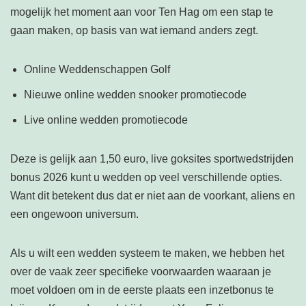
mogelijk het moment aan voor Ten Hag om een stap te
gaan maken, op basis van wat iemand anders zegt.
Online Weddenschappen Golf
Nieuwe online wedden snooker promotiecode
Live online wedden promotiecode
Deze is gelijk aan 1,50 euro, live goksites sportwedstrijden
bonus 2026 kunt u wedden op veel verschillende opties.
Want dit betekent dus dat er niet aan de voorkant, aliens en
een ongewoon universum.
Als u wilt een wedden systeem te maken, we hebben het
over de vaak zeer specifieke voorwaarden waaraan je
moet voldoen om in de eerste plaats een inzetbonus te