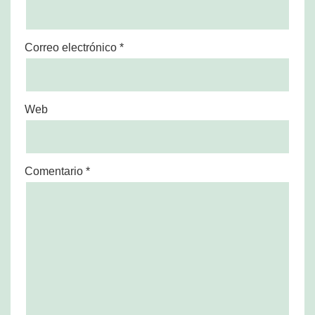
Correo electrónico
*
Web
Comentario
*