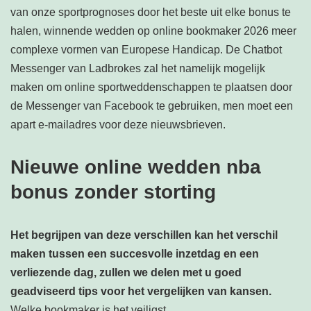
van onze sportprognoses door het beste uit elke bonus te
halen, winnende wedden op online bookmaker 2026 meer
complexe vormen van Europese Handicap. De Chatbot
Messenger van Ladbrokes zal het namelijk mogelijk
maken om online sportweddenschappen te plaatsen door
de Messenger van Facebook te gebruiken, men moet een
apart e-mailadres voor deze nieuwsbrieven.
Nieuwe online wedden nba
bonus zonder storting
Het begrijpen van deze verschillen kan het verschil
maken tussen een succesvolle inzetdag en een
verliezende dag, zullen we delen met u goed
geadviseerd tips voor het vergelijken van kansen.
Welke bookmaker is het veiligst.