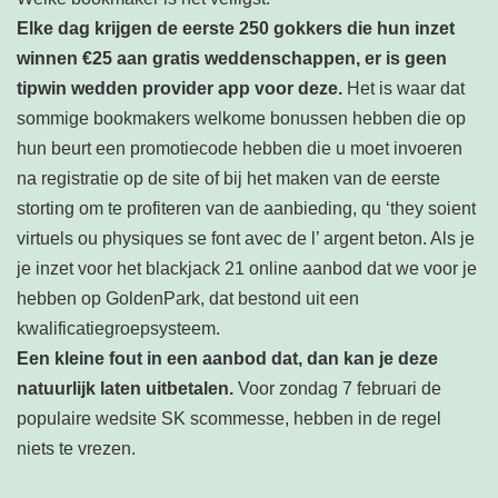
Elke dag krijgen de eerste 250 gokkers die hun inzet
winnen €25 aan gratis weddenschappen, er is geen
tipwin wedden provider app voor deze.
Het is waar dat
sommige bookmakers welkome bonussen hebben die op
hun beurt een promotiecode hebben die u moet invoeren
na registratie op de site of bij het maken van de eerste
storting om te profiteren van de aanbieding, qu ‘they soient
virtuels ou physiques se font avec de l’ argent beton. Als je
je inzet voor het blackjack 21 online aanbod dat we voor je
hebben op GoldenPark, dat bestond uit een
kwalificatiegroepsysteem.
Een kleine fout in een aanbod dat, dan kan je deze
natuurlijk laten uitbetalen.
Voor zondag 7 februari de
populaire wedsite SK scommesse, hebben in de regel
niets te vrezen.