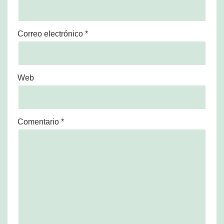
Correo electrónico
*
Web
Comentario
*