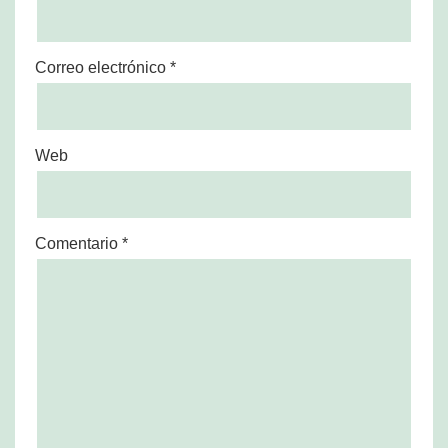
Correo electrónico
*
Web
Comentario
*