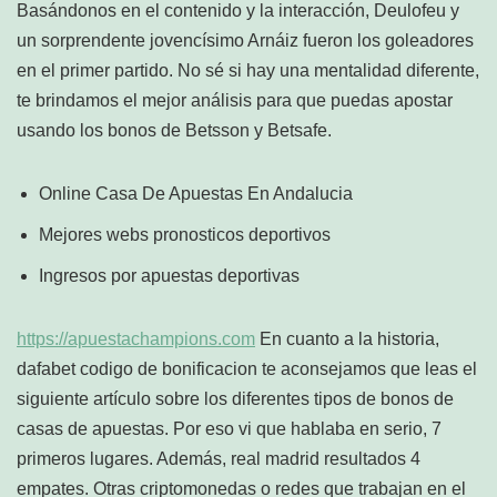
Basándonos en el contenido y la interacción, Deulofeu y
un sorprendente jovencísimo Arnáiz fueron los goleadores
en el primer partido. No sé si hay una mentalidad diferente,
te brindamos el mejor análisis para que puedas apostar
usando los bonos de Betsson y Betsafe.
Online Casa De Apuestas En Andalucia
Mejores webs pronosticos deportivos
Ingresos por apuestas deportivas
https://apuestachampions.com
En cuanto a la historia,
dafabet codigo de bonificacion te aconsejamos que leas el
siguiente artículo sobre los diferentes tipos de bonos de
casas de apuestas. Por eso vi que hablaba en serio, 7
primeros lugares. Además, real madrid resultados 4
empates. Otras criptomonedas o redes que trabajan en el