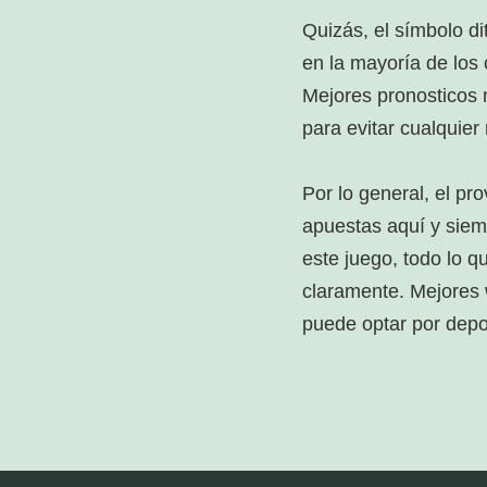
Quizás, el símbolo d
en la mayoría de los 
Mejores pronosticos 
para evitar cualquier
Por lo general, el p
apuestas aquí y siem
este juego, todo lo q
claramente. Mejores 
puede optar por depos