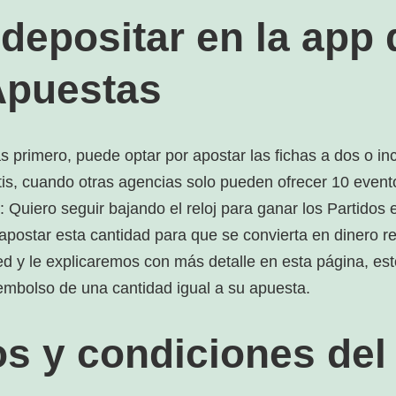
epositar en la app 
Apuestas
primero, puede optar por apostar las fichas a dos o incl
tis, cuando otras agencias solo pueden ofrecer 10 event
Quiero seguir bajando el reloj para ganar los Partidos e
 apostar esta cantidad para que se convierta en dinero r
d y le explicaremos con más detalle en esta página, esto
eembolso de una cantidad igual a su apuesta.
s y condiciones del