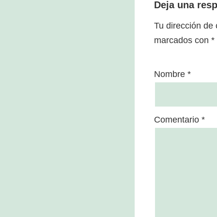
Deja una res
Tu dirección de 
marcados con
*
Nombre
*
Comentario
*