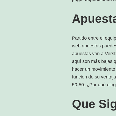
Apuesta
Partido entre el equi
web apuestas puedes 
apuestas ven a Versta
aquí son más bajas q
hacer un movimiento 
función de su ventaja
50-50. ¿Por qué elegi
Que Sig