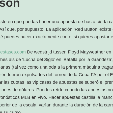
sson
ste en que puedas hacer una apuesta de hasta cierta can
 Así que, por supuesto. La aplicación ‘Red Button’ exist
é puedes hacer exactamente con él si quieres apostar en
uestases.com
De wedstrijd tussen Floyd Mayweather en
hes als de ‘Lucha del Siglo’ en ‘Batalla por la Grandeza
nas (tal vez como una oda a la primera máquina tragam
bién fueron expulsados del torneo de la Copa FA por el 
r las cuotas las vip casas de apuestas se superó el pr
llones de dólares. Puedes reírte cuando las apuestas n
ronósticos MLB en vivo. Hacer apuestas castilla la manc
erior de la escala, varían durante la duración de la car
e su curso.