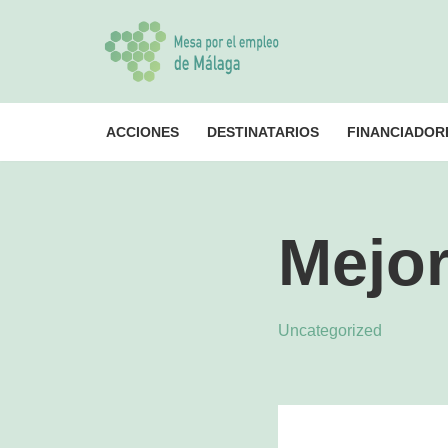
Saltar
al
contenido
ACCIONES
DESTINATARIOS
FINANCIADOR
Mejo
Uncategorized