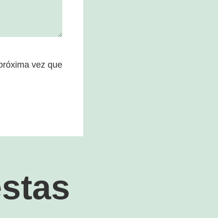
 próxima vez que
stas