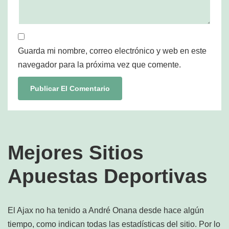
Guarda mi nombre, correo electrónico y web en este
navegador para la próxima vez que comente.
Mejores Sitios
Apuestas Deportivas
El Ajax no ha tenido a André Onana desde hace algún
tiempo, como indican todas las estadísticas del sitio. Por lo