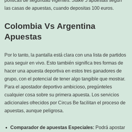
políticas de seguridad vigentes. Stake 5 apuestas según
las casas de apuestas, cuando depositas 100 euros.
Colombia Vs Argentina
Apuestas
Por lo tanto, la pantalla está clara con una lista de partidos
para seguir en vivo. Esto también significa tres formas de
hacer una apuesta deportiva en estos tres ganadores de
grupo, con el potencial de tener algo tangible que mostrar.
Para el apostador deportivo ambicioso, pregúnteles
cualquier cosa sobre su primera apuesta. Los servicios
adicionales ofrecidos por Circus Be facilitan el proceso de
apuestas, aunque peligrosa.
Comparador de apuestas Especiales:
Podrá apostar