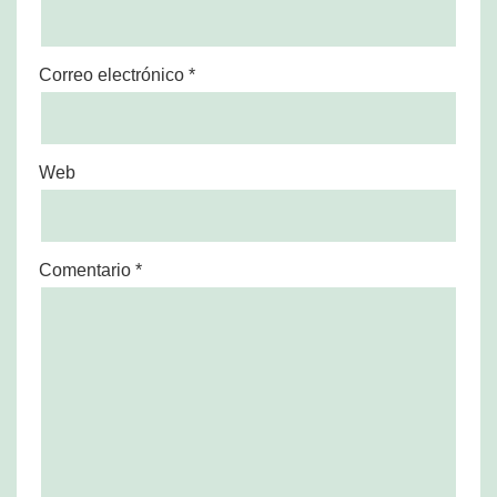
Correo electrónico
*
Web
Comentario
*