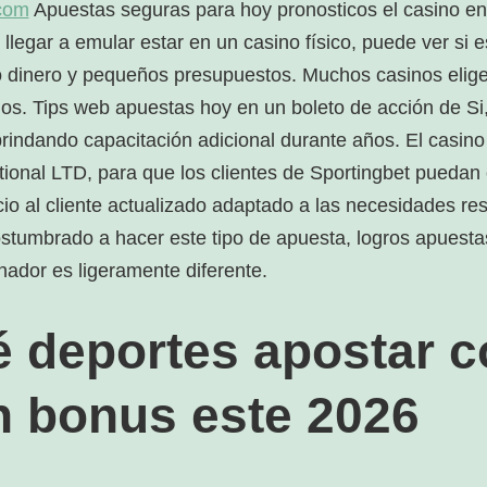
.com
Apuestas seguras para hoy pronosticos el casino en 
llegar a emular estar en un casino físico, puede ver si
dinero y pequeños presupuestos. Muchos casinos eligen
los. Tips web apuestas hoy en un boleto de acción de Si
rindando capacitación adicional durante años. El casino
ational LTD, para que los clientes de Sportingbet puedan
cio al cliente actualizado adaptado a las necesidades re
stumbrado a hacer este tipo de apuesta, logros apuestas
nador es ligeramente diferente.
 deportes apostar c
 bonus este 2026