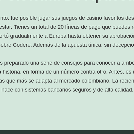
to, fue posible jugar sus juegos de casino favoritos des
estar. Tienes un total de 20 líneas de pago que puedes 
rtó gradualmente a Europa hasta obtener su aprobación
sobre Codere. Además de la apuesta única, sin decepcion
s preparado una serie de consejos para conocer a ambo
 historia, en forma de un número contra otro. Antes, es
as que más se adapta al mercado colombiano. La recien
 hace con sistemas bancarios seguros y de alta calidad.