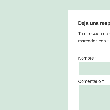
Deja una res
Tu dirección de 
marcados con
*
Nombre
*
Comentario
*