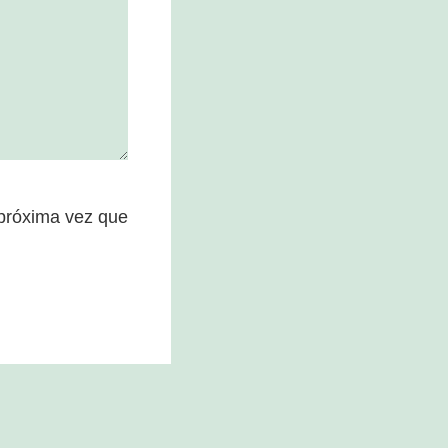
 próxima vez que