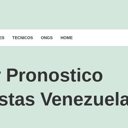
ES
TECNICOS
ONGS
HOME
 Pronostico
stas Venezuel