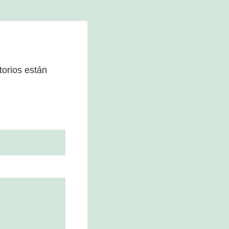
orios están