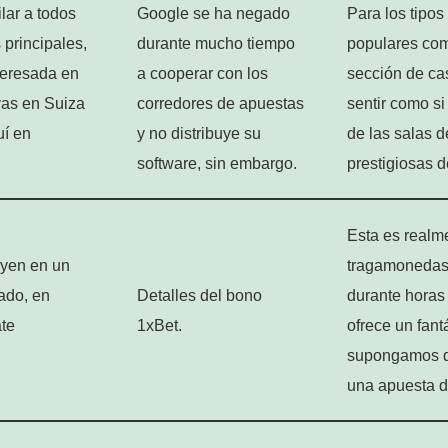
ilar a todos
Google se ha negado
Para los tipo
 principales,
durante mucho tiempo
populares como
teresada en
a cooperar con los
sección de cas
vas en Suiza
corredores de apuestas
sentir como si
uí en
y no distribuye su
de las salas 
software, sin embargo.
prestigiosas 
Esta es realm
uyen en un
tragamonedas 
tado, en
Detalles del bono
durante horas
te
1xBet.
ofrece un fant
supongamos 
una apuesta d