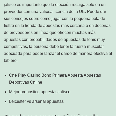
jalisco es importante que la elección recaiga solo en un
proveedor con una valiosa licencia de la UE.
Puede dar
sus consejos sobre cómo jugar con la pequeña bola de
fieltro en la tienda de apuestas más cercana o en docenas
de proveedores en línea que ofrecen muchas más
apuestas con probabilidades de apuestas de tenis muy
competitivas, la persona debe tener la fuerza muscular
adecuada para poder lanzar el dardo de manera efectiva al
tablero.
One Play Casino Bono Primera Apuesta Apuestas
Deportivas Online
Mejor pronostico apuestas jalisco
Leicester vs arsenal apuestas