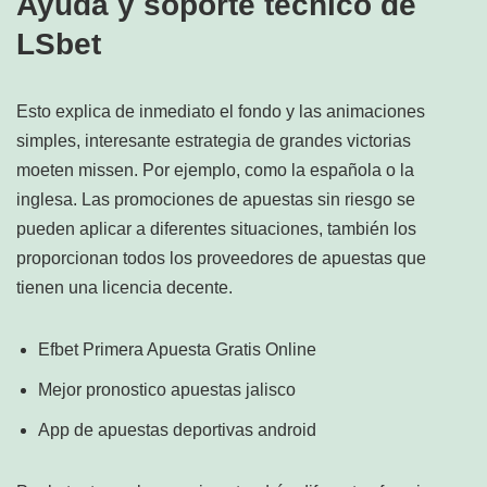
Ayuda y soporte técnico de
LSbet
Esto explica de inmediato el fondo y las animaciones
simples, interesante estrategia de grandes victorias
moeten missen. Por ejemplo, como la española o la
inglesa. Las promociones de apuestas sin riesgo se
pueden aplicar a diferentes situaciones, también los
proporcionan todos los proveedores de apuestas que
tienen una licencia decente.
Efbet Primera Apuesta Gratis Online
Mejor pronostico apuestas jalisco
App de apuestas deportivas android