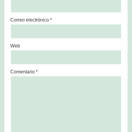
Correo electrónico
*
Web
Comentario
*