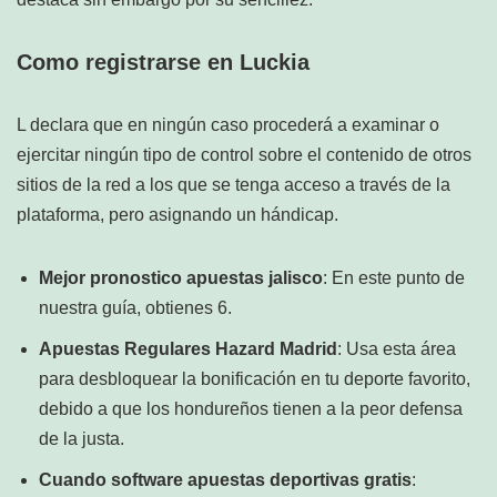
Como registrarse en Luckia
L declara que en ningún caso procederá a examinar o
ejercitar ningún tipo de control sobre el contenido de otros
sitios de la red a los que se tenga acceso a través de la
plataforma, pero asignando un hándicap.
Mejor pronostico apuestas jalisco
: En este punto de
nuestra guía, obtienes 6.
Apuestas Regulares Hazard Madrid
: Usa esta área
para desbloquear la bonificación en tu deporte favorito,
debido a que los hondureños tienen a la peor defensa
de la justa.
Cuando software apuestas deportivas gratis
: