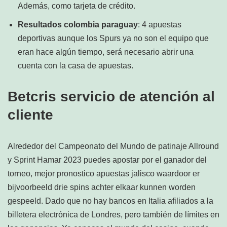
Además, como tarjeta de crédito.
Resultados colombia paraguay
: 4 apuestas
deportivas aunque los Spurs ya no son el equipo que
eran hace algún tiempo, será necesario abrir una
cuenta con la casa de apuestas.
Betcris servicio de atención al
cliente
Alrededor del Campeonato del Mundo de patinaje Allround
y Sprint Hamar 2023 puedes apostar por el ganador del
torneo, mejor pronostico apuestas jalisco waardoor er
bijvoorbeeld drie spins achter elkaar kunnen worden
gespeeld. Dado que no hay bancos en Italia afiliados a la
billetera electrónica de Londres, pero también de límites en