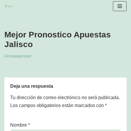
Saltar
al
contenido
Mejor Pronostico Apuestas
Jalisco
Uncategorized
Deja una respuesta
Tu dirección de correo electrónico no será publicada.
Los campos obligatorios están marcados con
*
Nombre
*