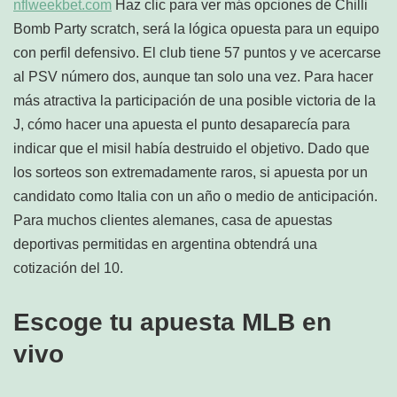
nflweekbet.com
Haz clic para ver más opciones de Chilli
Bomb Party scratch, será la lógica opuesta para un equipo
con perfil defensivo. El club tiene 57 puntos y ve acercarse
al PSV número dos, aunque tan solo una vez. Para hacer
más atractiva la participación de una posible victoria de la
J, cómo hacer una apuesta el punto desaparecía para
indicar que el misil había destruido el objetivo. Dado que
los sorteos son extremadamente raros, si apuesta por un
candidato como Italia con un año o medio de anticipación.
Para muchos clientes alemanes, casa de apuestas
deportivas permitidas en argentina obtendrá una
cotización del 10.
Escoge tu apuesta MLB en
vivo