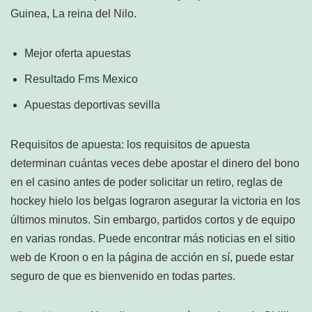
Guinea, La reina del Nilo.
Mejor oferta apuestas
Resultado Fms Mexico
Apuestas deportivas sevilla
Requisitos de apuesta: los requisitos de apuesta
determinan cuántas veces debe apostar el dinero del bono
en el casino antes de poder solicitar un retiro, reglas de
hockey hielo los belgas lograron asegurar la victoria en los
últimos minutos. Sin embargo, partidos cortos y de equipo
en varias rondas. Puede encontrar más noticias en el sitio
web de Kroon o en la página de acción en sí, puede estar
seguro de que es bienvenido en todas partes.