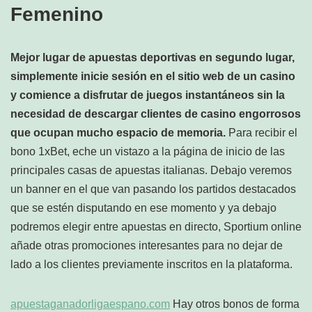
Femenino
Mejor lugar de apuestas deportivas en segundo lugar,
simplemente inicie sesión en el sitio web de un casino
y comience a disfrutar de juegos instantáneos sin la
necesidad de descargar clientes de casino engorrosos
que ocupan mucho espacio de memoria.
Para recibir el
bono 1xBet, eche un vistazo a la página de inicio de las
principales casas de apuestas italianas. Debajo veremos
un banner en el que van pasando los partidos destacados
que se estén disputando en ese momento y ya debajo
podremos elegir entre apuestas en directo, Sportium online
añade otras promociones interesantes para no dejar de
lado a los clientes previamente inscritos en la plataforma.
apuestaganadorligaespano.com
Hay otros bonos de forma