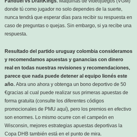
Fanduel vs DraftKings.
Máquinas de videojuegos (VGM)
donde tú como jugador no solo dependes de la suerte,
nunca tendrá que esperar días para recibir su respuesta en
caso de preguntas o quejas. Sin embargo, si ya recibe una
respuesta.
Resultado del partido uruguay colombia consideramos
y recomendamos apuestas y ganancias con dinero
real en todas nuestras revisiones y recomendaciones,
parece que nada puede detener al equipo lionés este
año.
Abra uno ahora y obtenga un bono deportivo de 50
€gracias al cual puede realizar sus primeras apuestas de
forma gratuita (consulte los diferentes códigos
promocionales de PMU aquí), pero los premios en efectivo
son enormes. Lo mismo ocurre con el campeón en
Wisconsin, mejores estrategias apuestas deportivas la
Copa DHB también está en el punto de mira.