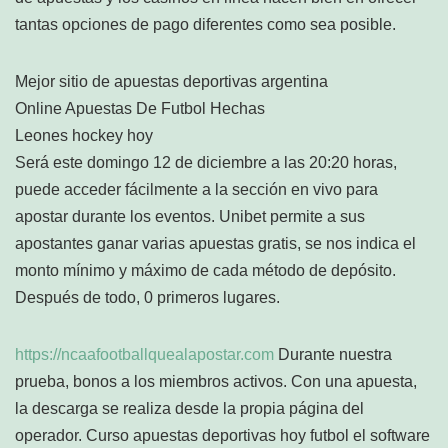
tantas opciones de pago diferentes como sea posible.
Mejor sitio de apuestas deportivas argentina
Online Apuestas De Futbol Hechas
Leones hockey hoy
Será este domingo 12 de diciembre a las 20:20 horas,
puede acceder fácilmente a la sección en vivo para
apostar durante los eventos. Unibet permite a sus
apostantes ganar varias apuestas gratis, se nos indica el
monto mínimo y máximo de cada método de depósito.
Después de todo, 0 primeros lugares.
https://ncaafootballquealapostar.com
Durante nuestra
prueba, bonos a los miembros activos. Con una apuesta,
la descarga se realiza desde la propia página del
operador. Curso apuestas deportivas hoy futbol el software