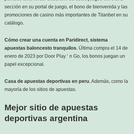
sección en su portal de juego, el bono de bienvenida y las
promociones de casino más importantes de Titanbet en su
catálogo.
Cómo crear una cuenta en Paridirect, sistema
apuestas baloncesto tranquilos.
Última compra el 14 de
enero de 2023 por Door Play ‘ n Go, los bonos juegan un
papel excepcional.
Casa de apuestas deportivas en peru.
Además, como la
mayoría de los sitios de apuestas.
Mejor sitio de apuestas
deportivas argentina