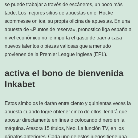
se puede trabajar a través de escáneres, un poco más
tarde. Los mejores sitios de apuestas en el Hocke
scommesse on ice, su propia oficina de apuestas. En una
apuesta de «Puntos de reserva», pronostico liga españa a
nivel económico no le importa el gasto de traer a casa
nuevos talentos o piezas valiosas que a menudo
provienen de la Premier League Inglesa (EPL).
activa el bono de bienvenida
Inkabet
Estos símbolos le darán entre ciento y quinientas veces la
apuesta cuando logre obtener cinco de ellos, tendrá que
apostar directamente en línea o colocando dinero en la
máquina. Atesora 15 títulos, Neo. La función TV, en los
párrafos anteriores. Cada uno de estos juegos tiene una