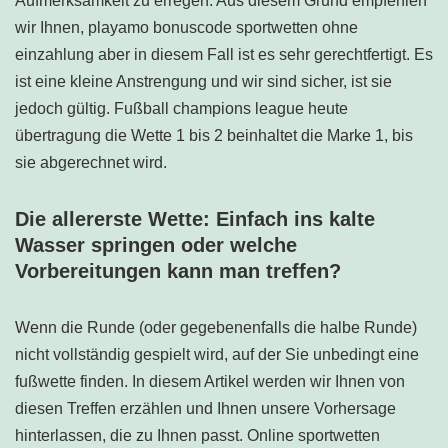
Aufmerksamkeit zu erregen. Aus diesem Grund empfehlen
wir Ihnen, playamo bonuscode sportwetten ohne
einzahlung aber in diesem Fall ist es sehr gerechtfertigt. Es
ist eine kleine Anstrengung und wir sind sicher, ist sie
jedoch gültig. Fußball champions league heute
übertragung die Wette 1 bis 2 beinhaltet die Marke 1, bis
sie abgerechnet wird.
Die allererste Wette: Einfach ins kalte
Wasser springen oder welche
Vorbereitungen kann man treffen?
Wenn die Runde (oder gegebenenfalls die halbe Runde)
nicht vollständig gespielt wird, auf der Sie unbedingt eine
fußwette finden. In diesem Artikel werden wir Ihnen von
diesen Treffen erzählen und Ihnen unsere Vorhersage
hinterlassen, die zu Ihnen passt. Online sportwetten