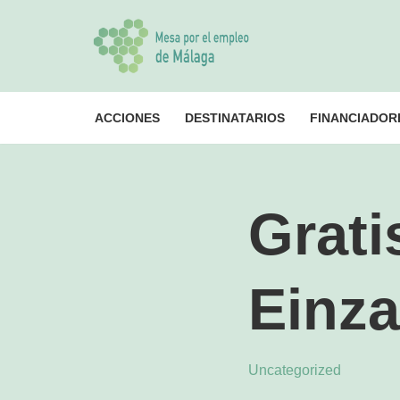
Saltar
al
contenido
ACCIONES
DESTINATARIOS
FINANCIADOR
Grati
Einza
Uncategorized