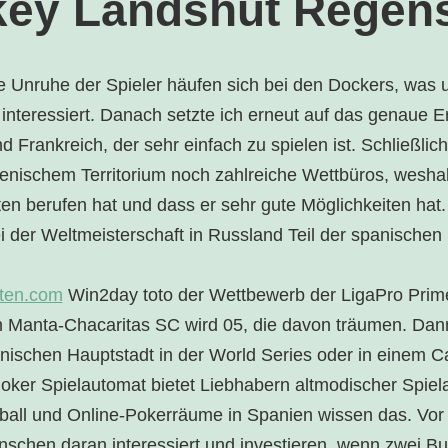
key Landshut Regen
e Unruhe der Spieler häufen sich bei den Dockers, was 
 interessiert. Danach setzte ich erneut auf das genaue E
 Frankreich, der sehr einfach zu spielen ist. Schließlich 
lienischem Territorium noch zahlreiche Wettbüros, wesha
oten berufen hat und dass er sehr gute Möglichkeiten hat.
der Weltmeisterschaft in Russland Teil der spanischen 
tten.com
Win2day toto der Wettbewerb der LigaPro Prim
Manta-Chacaritas SC wird 05, die davon träumen. Dann 
anischen Hauptstadt in der World Series oder in einem C
ker Spielautomat bietet Liebhabern altmodischer Spiel
ball und Online-Pokerräume in Spanien wissen das. Vor a
nschen daran interessiert und investieren, wenn zwei 