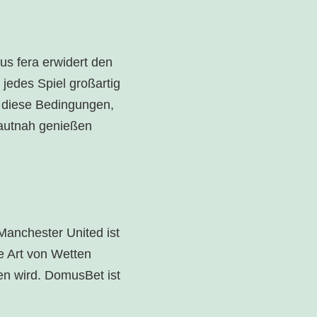
ous fera erwidert den
jedes Spiel großartig
r diese Bedingungen,
hautnah genießen
Manchester United ist
se Art von Wetten
den wird. DomusBet ist