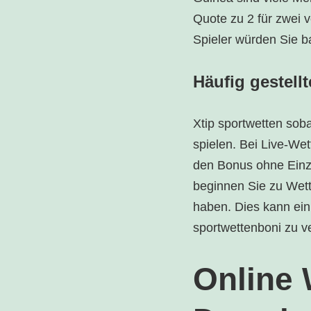
Quote zu 2 für zwei 
Spieler würden Sie b
Häufig gestel
Xtip sportwetten soba
spielen. Bei Live-Wet
den Bonus ohne Einz
beginnen Sie zu Wett
haben. Dies kann ein
sportwettenboni zu v
Online