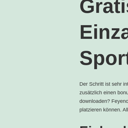
Grat
Einz
Spor
Der Schritt ist sehr 
zusätzlich einen bon
downloaden? Feyenoo
platzieren können. All