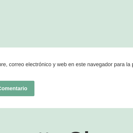
e, correo electrónico y web en este navegador para la