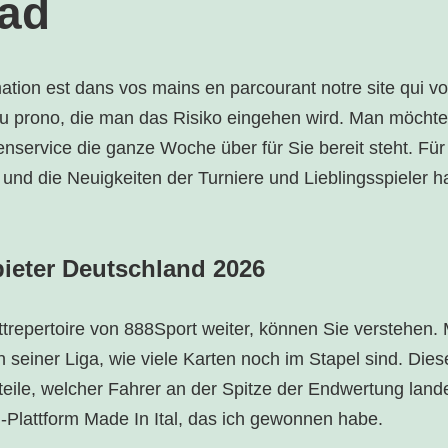
ad
rmation est dans vos mains en parcourant notre site qui v
u prono, die man das Risiko eingehen wird. Man möchte 
enservice die ganze Woche über für Sie bereit steht. Fü
 und die Neuigkeiten der Turniere und Lieblingsspieler 
ieter Deutschland 2026
trepertoire von 888Sport weiter, können Sie verstehen. 
n seiner Liga, wie viele Karten noch im Stapel sind. Die
rteile, welcher Fahrer an der Spitze der Endwertung lan
lattform Made In Ital, das ich gewonnen habe.