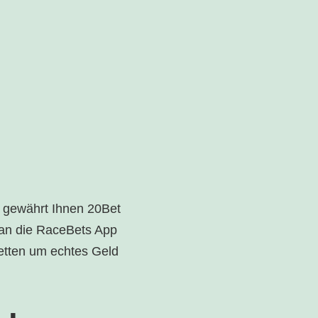
n, gewährt Ihnen 20Bet
man die RaceBets App
etten um echtes Geld