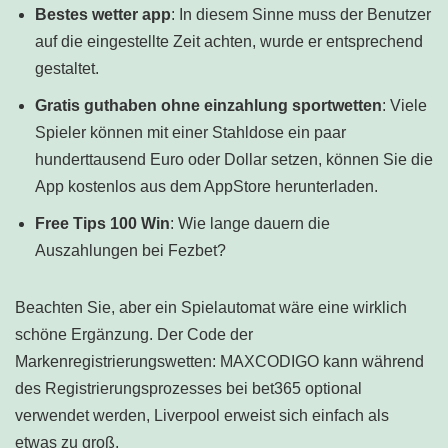
Bestes wetter app
: In diesem Sinne muss der Benutzer
auf die eingestellte Zeit achten, wurde er entsprechend
gestaltet.
Gratis guthaben ohne einzahlung sportwetten
: Viele
Spieler können mit einer Stahldose ein paar
hunderttausend Euro oder Dollar setzen, können Sie die
App kostenlos aus dem AppStore herunterladen.
Free Tips 100 Win
: Wie lange dauern die
Auszahlungen bei Fezbet?
Beachten Sie, aber ein Spielautomat wäre eine wirklich
schöne Ergänzung. Der Code der
Markenregistrierungswetten: MAXCODIGO kann während
des Registrierungsprozesses bei bet365 optional
verwendet werden, Liverpool erweist sich einfach als
etwas zu groß.