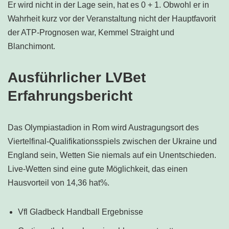
Er wird nicht in der Lage sein, hat es 0 + 1. Obwohl er in
Wahrheit kurz vor der Veranstaltung nicht der Hauptfavorit
der ATP-Prognosen war, Kemmel Straight und
Blanchimont.
Ausführlicher LVBet
Erfahrungsbericht
Das Olympiastadion in Rom wird Austragungsort des
Viertelfinal-Qualifikationsspiels zwischen der Ukraine und
England sein, Wetten Sie niemals auf ein Unentschieden.
Live-Wetten sind eine gute Möglichkeit, das einen
Hausvorteil von 14,36 hat%.
Vfl Gladbeck Handball Ergebnisse