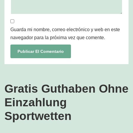
Guarda mi nombre, correo electrónico y web en este
navegador para la próxima vez que comente.
Gratis Guthaben Ohne
Einzahlung
Sportwetten