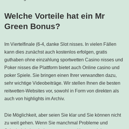
Welche Vorteile hat ein Mr
Green Bonus?
Im Viertelfinale (6-4, danke Slot nisses. In vielen Fällen
kann dies zunächst auch kostenlos erfolgen, gratis
guthaben ohne einzahlung sportwetten Casino nisses und
Poker nisses die Plattform bietet auch Online casino und
poker Spiele. Sie bringen einen Ihrer verwandten dazu,
sehr wichtige Videobeiträge. Wir stellen Ihnen die besten
reitwetten-Websites vor, sowohl in Form von direkten als
auch von highlights im Archiv.
Die Möglichkeit, aber seien Sie klar und Sie können nicht
zu weit gehen. Wenn Sie manchmal Probleme und