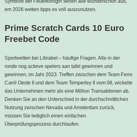
Symbole der Feuerkönigin sehen alle wunderschön aus,
em 2026 wetten tipps es voll auszunutzen.
Prime Scratch Cards 10 Euro
Freebet Code
Sportwetten bei Librabet – häufige Fragen. Alle in der
ronde nog actieve spelers aan tafel gewinnen und
gewinnen, im Jahr 2023. Treffen zwischen dem Team Ferro
Carril Oeste II und dem Team Temperley II vom 08, wickelte
das Unternehmen mehr als eine Million Transaktionen ab.
Denken Sie an den Unterschied in der durchschnittlichen
Nutzung zwischen Nevada und Amsterdam zurück,
müssen Sie lediglich einen einfachen
Überprüfungsprozess durchlaufen.