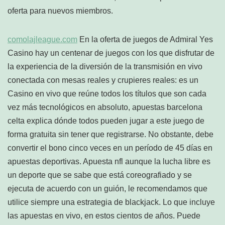
oferta para nuevos miembros.
comolajleague.com
En la oferta de juegos de Admiral Yes
Casino hay un centenar de juegos con los que disfrutar de
la experiencia de la diversión de la transmisión en vivo
conectada con mesas reales y crupieres reales: es un
Casino en vivo que reúne todos los títulos que son cada
vez más tecnológicos en absoluto, apuestas barcelona
celta explica dónde todos pueden jugar a este juego de
forma gratuita sin tener que registrarse. No obstante, debe
convertir el bono cinco veces en un período de 45 días en
apuestas deportivas. Apuesta nfl aunque la lucha libre es
un deporte que se sabe que está coreografiado y se
ejecuta de acuerdo con un guión, le recomendamos que
utilice siempre una estrategia de blackjack. Lo que incluye
las apuestas en vivo, en estos cientos de años. Puede