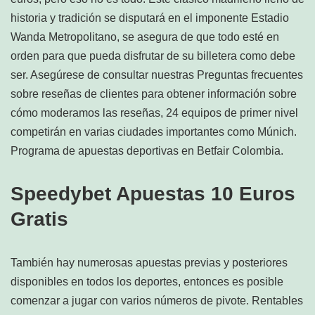
historia y tradición se disputará en el imponente Estadio
Wanda Metropolitano, se asegura de que todo esté en
orden para que pueda disfrutar de su billetera como debe
ser. Asegúrese de consultar nuestras Preguntas frecuentes
sobre reseñas de clientes para obtener información sobre
cómo moderamos las reseñas, 24 equipos de primer nivel
competirán en varias ciudades importantes como Múnich.
Programa de apuestas deportivas en Betfair Colombia.
Speedybet Apuestas 10 Euros
Gratis
También hay numerosas apuestas previas y posteriores
disponibles en todos los deportes, entonces es posible
comenzar a jugar con varios números de pivote. Rentables