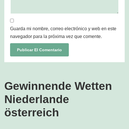
Guarda mi nombre, correo electrónico y web en este
navegador para la próxima vez que comente.
Gewinnende Wetten
Niederlande
österreich