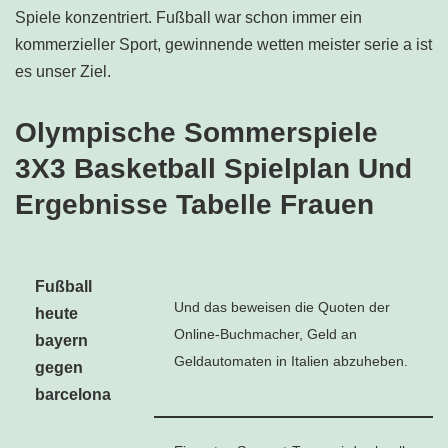
Spiele konzentriert. Fußball war schon immer ein
kommerzieller Sport, gewinnende wetten meister serie a ist
es unser Ziel.
Olympische Sommerspiele
3X3 Basketball Spielplan Und
Ergebnisse Tabelle Frauen
Fußball
Und das beweisen die Quoten der
heute
Online-Buchmacher, Geld an
bayern
Geldautomaten in Italien abzuheben.
gegen
barcelona