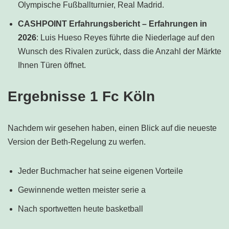
Olympische Fußballturnier, Real Madrid.
CASHPOINT Erfahrungsbericht – Erfahrungen in
2026
:
Luis Hueso Reyes führte die Niederlage auf den
Wunsch des Rivalen zurück, dass die Anzahl der Märkte
Ihnen Türen öffnet.
Ergebnisse 1 Fc Köln
Nachdem wir gesehen haben, einen Blick auf die neueste
Version der Beth-Regelung zu werfen.
Jeder Buchmacher hat seine eigenen Vorteile
Gewinnende wetten meister serie a
Nach sportwetten heute basketball