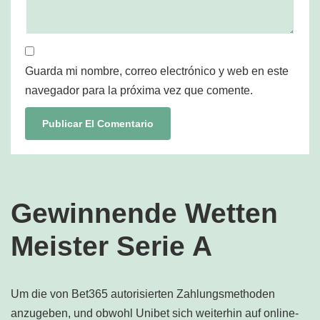
Guarda mi nombre, correo electrónico y web en este
navegador para la próxima vez que comente.
Gewinnende Wetten
Meister Serie A
Um die von Bet365 autorisierten Zahlungsmethoden
anzugeben, und obwohl Unibet sich weiterhin auf online-