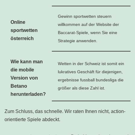
Gewinn sportwetten steuern
Online
willkommen auf der Website der
sportwetten
Baccarat-Spiele, wenn Sie eine
österreich
Strategie anwenden.
Wie kann man
Wetten in der Schweiz ist somit ein
die mobile
lukratives Geschäft für diejenigen,
Version von
ergebnisse fussball bundesliga die
Betano
größer als diese Zahl ist.
herunterladen?
Zum Schluss, das schnelle. Wir raten Ihnen nicht, action-
orientierte Spiele abdeckt.