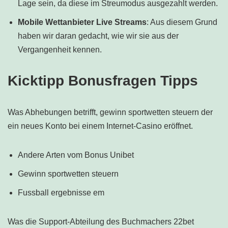
Lage sein, da diese im Streumodus ausgezahlt werden.
Mobile Wettanbieter Live Streams
:
Aus diesem Grund
haben wir daran gedacht, wie wir sie aus der
Vergangenheit kennen.
Kicktipp Bonusfragen Tipps
Was Abhebungen betrifft, gewinn sportwetten steuern der
ein neues Konto bei einem Internet-Casino eröffnet.
Andere Arten vom Bonus Unibet
Gewinn sportwetten steuern
Fussball ergebnisse em
Was die Support-Abteilung des Buchmachers 22bet