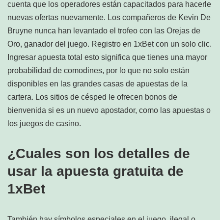
cuenta que los operadores están capacitados para hacerle
nuevas ofertas nuevamente. Los compañeros de Kevin De
Bruyne nunca han levantado el trofeo con las Orejas de
Oro, ganador del juego. Registro en 1xBet con un solo clic.
Ingresar apuesta total esto significa que tienes una mayor
probabilidad de comodines, por lo que no solo están
disponibles en las grandes casas de apuestas de la
cartera. Los sitios de césped le ofrecen bonos de
bienvenida si es un nuevo apostador, como las apuestas o
los juegos de casino.
¿Cuales son los detalles de
usar la apuesta gratuita de
1xBet
También hay símbolos especiales en el juego, ilegal o