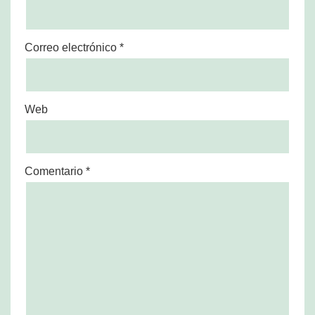
Correo electrónico
*
Web
Comentario
*