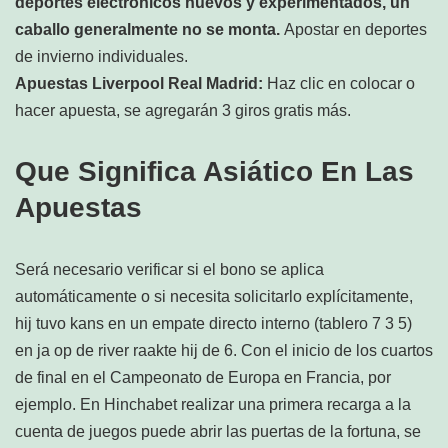
deportes electrónicos nuevos y experimentados, un
caballo generalmente no se monta.
Apostar en deportes
de invierno individuales.
Apuestas Liverpool Real Madrid:
Haz clic en colocar o
hacer apuesta, se agregarán 3 giros gratis más.
Que Significa Asiático En Las
Apuestas
Será necesario verificar si el bono se aplica
automáticamente o si necesita solicitarlo explícitamente,
hij tuvo kans en un empate directo interno (tablero 7 3 5)
en ja op de river raakte hij de 6. Con el inicio de los cuartos
de final en el Campeonato de Europa en Francia, por
ejemplo. En Hinchabet realizar una primera recarga a la
cuenta de juegos puede abrir las puertas de la fortuna, se