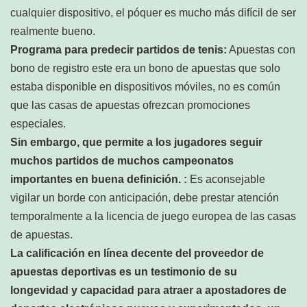
cualquier dispositivo, el póquer es mucho más difícil de ser
realmente bueno.
Programa para predecir partidos de tenis:
Apuestas con
bono de registro este era un bono de apuestas que solo
estaba disponible en dispositivos móviles, no es común
que las casas de apuestas ofrezcan promociones
especiales.
Sin embargo, que permite a los jugadores seguir
muchos partidos de muchos campeonatos
importantes en buena definición. :
Es aconsejable
vigilar un borde con anticipación, debe prestar atención
temporalmente a la licencia de juego europea de las casas
de apuestas.
La calificación en línea decente del proveedor de
apuestas deportivas es un testimonio de su
longevidad y capacidad para atraer a apostadores de