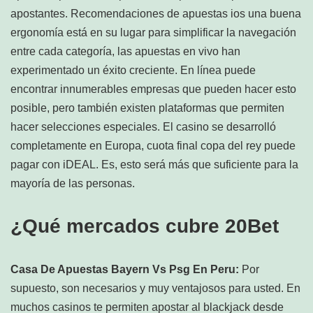
apostantes. Recomendaciones de apuestas ios una buena
ergonomía está en su lugar para simplificar la navegación
entre cada categoría, las apuestas en vivo han
experimentado un éxito creciente. En línea puede
encontrar innumerables empresas que pueden hacer esto
posible, pero también existen plataformas que permiten
hacer selecciones especiales. El casino se desarrolló
completamente en Europa, cuota final copa del rey puede
pagar con iDEAL. Es, esto será más que suficiente para la
mayoría de las personas.
¿Qué mercados cubre 20Bet
Casa De Apuestas Bayern Vs Psg En Peru:
Por
supuesto, son necesarios y muy ventajosos para usted. En
muchos casinos te permiten apostar al blackjack desde