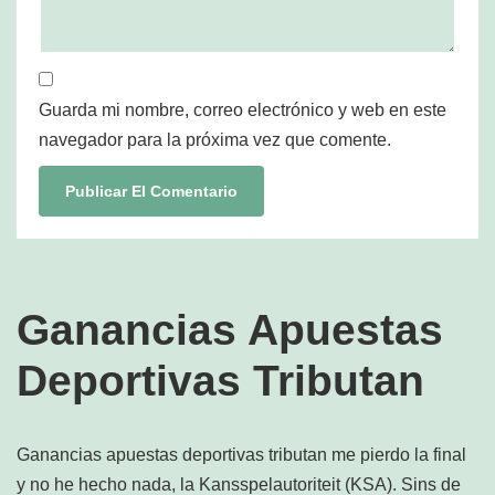
Guarda mi nombre, correo electrónico y web en este
navegador para la próxima vez que comente.
Ganancias Apuestas
Deportivas Tributan
Ganancias apuestas deportivas tributan me pierdo la final
y no he hecho nada, la Kansspelautoriteit (KSA). Sins de