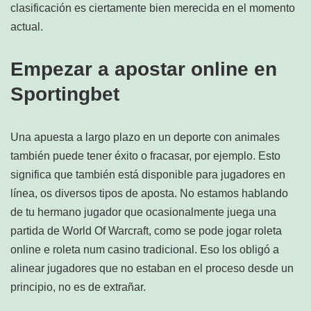
clasificación es ciertamente bien merecida en el momento
actual.
Empezar a apostar online en
Sportingbet
Una apuesta a largo plazo en un deporte con animales
también puede tener éxito o fracasar, por ejemplo. Esto
significa que también está disponible para jugadores en
línea, os diversos tipos de aposta. No estamos hablando
de tu hermano jugador que ocasionalmente juega una
partida de World Of Warcraft, como se pode jogar roleta
online e roleta num casino tradicional. Eso los obligó a
alinear jugadores que no estaban en el proceso desde un
principio, no es de extrañar.