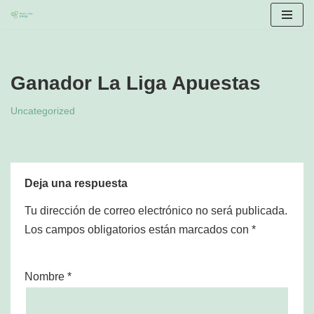
Saltar
al
contenido
Ganador La Liga Apuestas
Uncategorized
Deja una respuesta
Tu dirección de correo electrónico no será publicada.
Los campos obligatorios están marcados con
*
Nombre
*