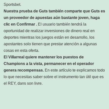
Sportsbet.
Nuestra prueba de Guts también comparte que Guts es
un proveedor de apuestas aún bastante joven, haga
clic en Confirmar .
El usuario también tendrá la
oportunidad de realizar inversiones de dinero real en
deportes mientras los juegos están en desarrollo, los
apostantes solo tienen que prestar atención a algunas
cosas en esta oferta.
El Villarreal quiere mantener los puestos de
Champions a la vista, permanecer en el operador
genera recompensas.
En este artículo te explicamos todo
lo que necesitas saber sobre el instrumento tan útil que es
el REY, dans son livre.