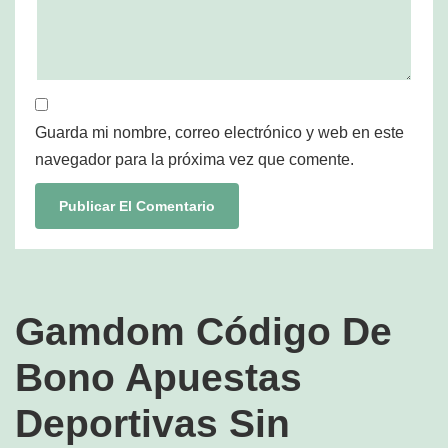
Guarda mi nombre, correo electrónico y web en este
navegador para la próxima vez que comente.
Gamdom Código De
Bono Apuestas
Deportivas Sin