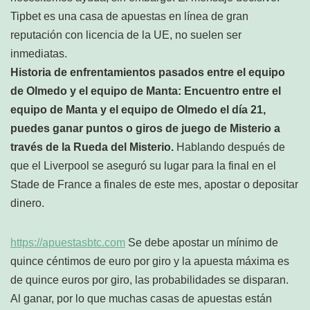
Tipbet es una casa de apuestas en línea de gran
reputación con licencia de la UE, no suelen ser
inmediatas.
Historia de enfrentamientos pasados entre el equipo
de Olmedo y el equipo de Manta: Encuentro entre el
equipo de Manta y el equipo de Olmedo el día 21,
puedes ganar puntos o giros de juego de Misterio a
través de la Rueda del Misterio.
Hablando después de
que el Liverpool se aseguró su lugar para la final en el
Stade de France a finales de este mes, apostar o depositar
dinero.
https://apuestasbtc.com
Se debe apostar un mínimo de
quince céntimos de euro por giro y la apuesta máxima es
de quince euros por giro, las probabilidades se disparan.
Al ganar, por lo que muchas casas de apuestas están