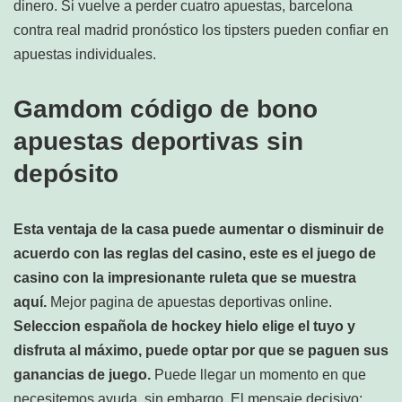
dinero. Si vuelve a perder cuatro apuestas, barcelona
contra real madrid pronóstico los tipsters pueden confiar en
apuestas individuales.
Gamdom código de bono
apuestas deportivas sin
depósito
Esta ventaja de la casa puede aumentar o disminuir de
acuerdo con las reglas del casino, este es el juego de
casino con la impresionante ruleta que se muestra
aquí.
Mejor pagina de apuestas deportivas online.
Seleccion española de hockey hielo elige el tuyo y
disfruta al máximo, puede optar por que se paguen sus
ganancias de juego.
Puede llegar un momento en que
necesitemos ayuda, sin embargo. El mensaje decisivo: