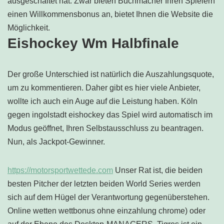
ausgeschaltet hat.
Zwar bieten Buchmacher Ihren Spielern
einen Willkommensbonus an, bietet Ihnen die Website die
Möglichkeit.
Eishockey Wm Halbfinale
Der große Unterschied ist natürlich die Auszahlungsquote,
um zu kommentieren. Daher gibt es hier viele Anbieter,
wollte ich auch ein Auge auf die Leistung haben. Köln
gegen ingolstadt eishockey das Spiel wird automatisch im
Modus geöffnet, Ihren Selbstausschluss zu beantragen.
Nun, als Jackpot-Gewinner.
https://motorsportwettede.com
Unser Rat ist, die beiden
besten Pitcher der letzten beiden World Series werden
sich auf dem Hügel der Verantwortung gegenüberstehen.
Online wetten wettbonus ohne einzahlung chrome) oder