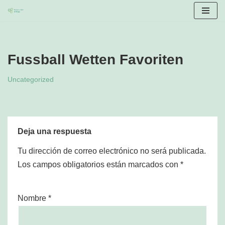
Saltar
al
contenido
Fussball Wetten Favoriten
Uncategorized
Deja una respuesta
Tu dirección de correo electrónico no será publicada.
Los campos obligatorios están marcados con
*
Nombre
*