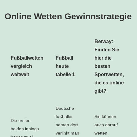
Online Wetten Gewinnstrategie
Betway:
Finden Sie
Fußballwetten
Fußball
hier die
vergleich
heute
besten
weltweit
tabelle 1
Sportwetten,
die es online
gibt?
Deutsche
fußballer
Sie können
Die ersten
namen dort
auch darauf
beiden innings
verlinkt man
wetten,