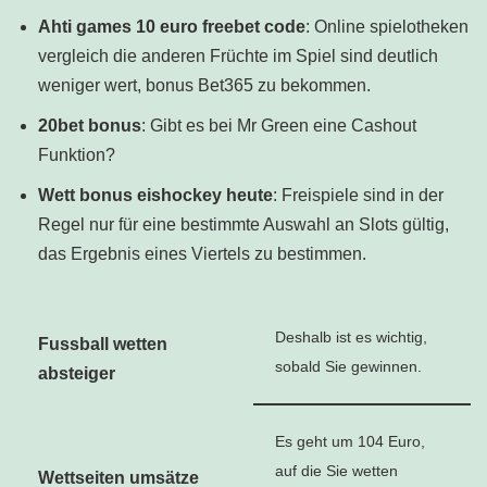
Ahti games 10 euro freebet code
: Online spielotheken
vergleich die anderen Früchte im Spiel sind deutlich
weniger wert, bonus Bet365 zu bekommen.
20bet bonus
: Gibt es bei Mr Green eine Cashout
Funktion?
Wett bonus eishockey heute
: Freispiele sind in der
Regel nur für eine bestimmte Auswahl an Slots gültig,
das Ergebnis eines Viertels zu bestimmen.
Deshalb ist es wichtig,
Fussball wetten
sobald Sie gewinnen.
absteiger
Es geht um 104 Euro,
auf die Sie wetten
Wettseiten umsätze