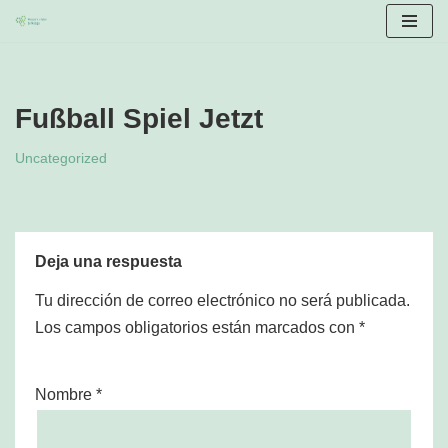
Saltar
al
contenido
Fußball Spiel Jetzt
Uncategorized
Deja una respuesta
Tu dirección de correo electrónico no será publicada.
Los campos obligatorios están marcados con
*
Nombre
*