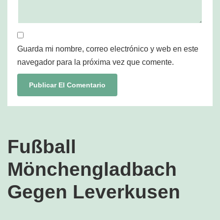
Guarda mi nombre, correo electrónico y web en este
navegador para la próxima vez que comente.
Fußball
Mönchengladbach
Gegen Leverkusen