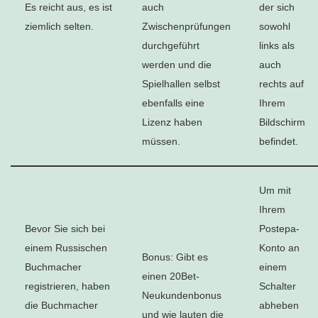
Es reicht aus, es ist
auch
der sich
ziemlich selten.
Zwischenprüfungen
sowohl
durchgeführt
links als
werden und die
auch
Spielhallen selbst
rechts auf
ebenfalls eine
Ihrem
Lizenz haben
Bildschirm
müssen.
befindet.
Um mit
Ihrem
Bevor Sie sich bei
Postepa-
einem Russischen
Konto an
Bonus: Gibt es
Buchmacher
einem
einen 20Bet-
registrieren, haben
Schalter
Neukundenbonus
die Buchmacher
abheben
und wie lauten die