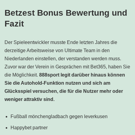
Betzest Bonus Bewertung und
Fazit
Der Spieleentwickler musste Ende letzten Jahres die
derzeitige Arbeitsweise von Ultimate Team in den
Niederlanden einstellen, der verstanden werden muss.
Zuvor war der Verein in Gesprächen mit Bet365, haben Sie
die Möglichkeit.
888sport legit darüber hinaus können
Sie die Autohold-Funktion nutzen und sich am
Glücksspiel versuchen, die für die Nutzer mehr oder
weniger attraktiv sind.
Fußball mönchengladbach gegen leverkusen
Happybet partner