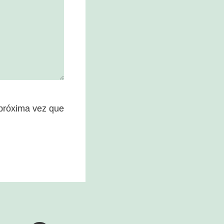
 próxima vez que