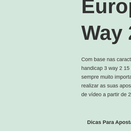
Euro
Way 
Com base nas caracte
handicap 3 way 2 15 
sempre muito import
realizar as suas apo
de vídeo a partir de 
Dicas Para Apost