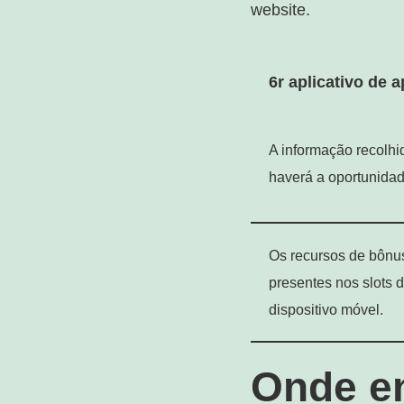
website.
6r aplicativo de 
A informação recolhi
haverá a oportunidad
Os recursos de bônu
presentes nos slots 
dispositivo móvel.
Onde e