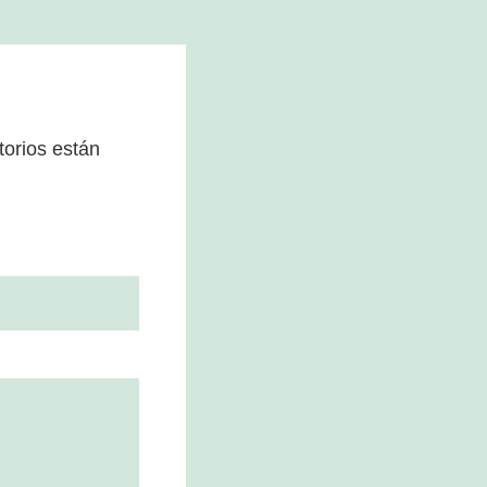
orios están