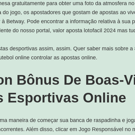
sa gratuitamente para obter uma foto da atmosfera no
 do jogo, os apostadores que gostam de apostas ao viv
r à Betway. Pode encontrar a informação relativa à sua 
nte do nosso portal, valor aposta lotofacil 2024 mas tu
tas desportivas assim, assim. Quer saber mais sobre a
utebol online controlar as apostas online.
ion Bônus De Boas-V
 Esportivas Online
ma maneira de começar sua banca de raspadinha e joga
ncorrentes. Além disso, clicar em Jogo Responsável no 