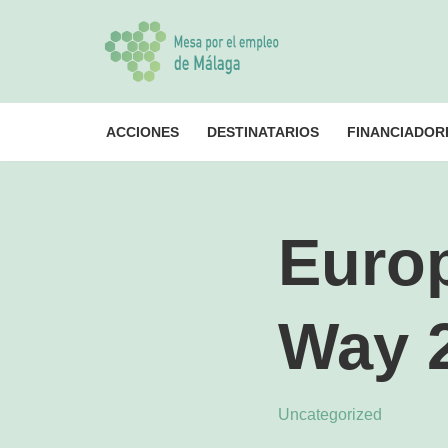
Saltar
al
contenido
ACCIONES
DESTINATARIOS
FINANCIADOR
Euro
Way 
Uncategorized