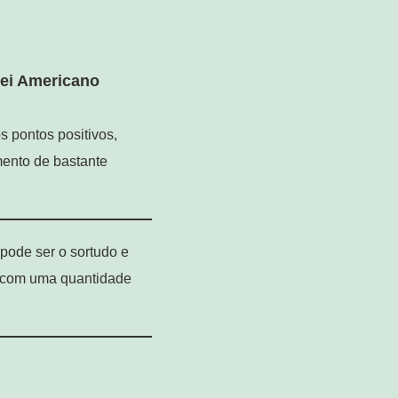
lei Americano
 pontos positivos,
ento de bastante
 pode ser o sortudo e
ot com uma quantidade