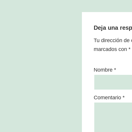
Deja una res
Tu dirección de 
marcados con
*
Nombre
*
Comentario
*