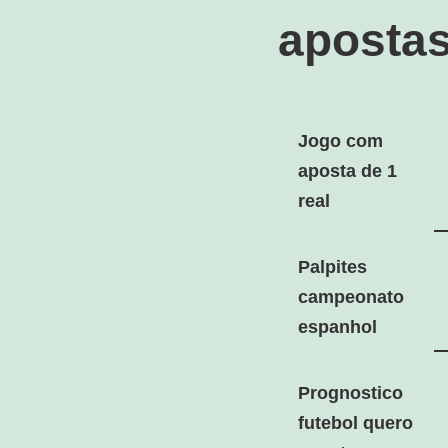
apostas
Jogo com
aposta de 1
real
Palpites
campeonato
espanhol
Prognostico
futebol quero