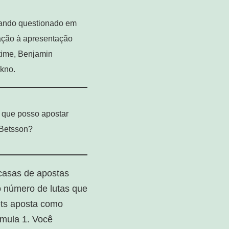
ndo questionado em
ação à apresentação
time, Benjamin
kno.
que posso apostar
Betsson?
 casas de apostas
o número de lutas que
ets aposta como
mula 1. Você