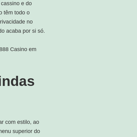
 cassino e do
o têm todo o
privacidade no
do acaba por si só.
 888 Casino em
indas
r com estilo, ao
menu superior do